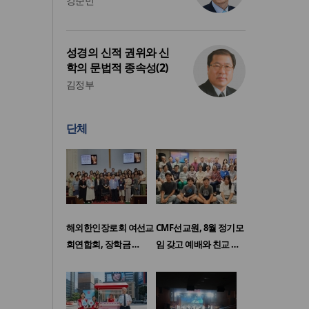
강준민
성경의 신적 권위와 신
학의 문법적 종속성(2)
김정부
단체
해외한인장로회 여선교
CMF선교원, 8월 정기모
회연합회, 장학금 …
임 갖고 예배와 친교 …