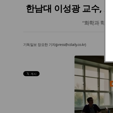
한남대 이성광 교수, AI 
“화학과 학생
기독일보
장요한 기자
(
press@cdaily.co.kr
)