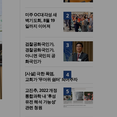
미주 OC대각성 새
2
벽기도회, 8월 19
일까지 이어져
검찰공화국인가,
3
경찰공화국인가,
아니면 국민의 공
화국인가
[사설] 극한 폭염,
4
교회가 ‘무더위 쉼터’ 되어주자
교진추, 2022 개정
5
통합과학 내 ‘후성
유전 해석 가능성’
관련 청원