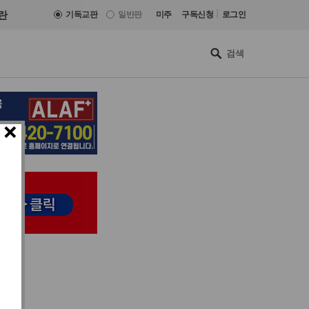
|
란
기독교판
일반판
미주
구독신청
로그인
×