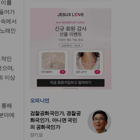
 이를
 들어가
 속에서
 노래인
표적인
했으며,
회 이상
오피니언
 통해
검찰공화국인가, 경찰공
 분야에
화국인가, 아니면 국민
의 공화국인가
양기성