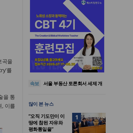
홍보곡을
교진추, 2022 개정 통합과학 내
‘후성유전 해석 가능성’ 관련 청
단일종목 레버리지 ETF 거래
ry’를
원
40.6%가 외국인…과다호가부
김정관 산업장관 “영업이익
속보
담금 도입 추진
N% 성과급 반대…반도체 성과
서울 부동산 토론회서 세제 개
재투자해야”
편 우려…“전월세 매물 줄고 주
“하나님 앞에서 광복의 은혜 기
기술을 통
거 불안 커져”
억하고 책임 감당해야”
교진추, 2022 개정 통합과학 내
많이 본 뉴스
‘후성유전 해석 가능성’ 관련 청
단일종목 레버리지 ETF 거래
, 이를
원
40.6%가 외국인…과다호가부
“오직 기도만이 이
1
담금 도입 추진
땅에 참된 자유와
평화통일을”