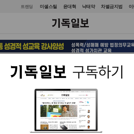
미셸스틸
윤대혁
낙태약
차별금지법
이
트랜딩
목회·신학
신학
입력 2025. 03. 19 17:37