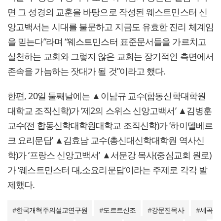
면 그 성경의 교훈을 바탕으로 작성된 웨스트민스터 신
앙고백서는 시대를 불문하고 지금도 유효한 진리 체계임
을 믿는다”라며 “웨스트민스터 표준문서들을 가르치고
실천하는 교회와 그렇지 않은 교회는 장기적인 측면에서
존속을 가늠하는 잣대가 될 것”이라고 했다.
한편, 20일 둘째날에는 ▲이남규 교수(합동신학대학원
대학교 조직신학)가 ‘제2의 스위스 신앙고백서’ ▲김병훈
교수(전 합동신학대학원대학교 조직신학)가 ‘하이델베르
크 요리문답’ ▲김효남 교수(총신대신학대학원 역사신
학)가 ‘프랑스 신앙고백서’ ▲서문강 목사(중심교회 원로)
가 ‘웨스트민스터 대,소요리문답’이라는 주제로 각각 발
제했다.
#
한국개혁주의설교연구원
#
도르트신조
#
강문진목사
#
세곡