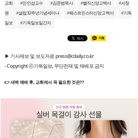
교회
#
안인섭교수
#
김준범목사
#
벨직신앙고백서
#
서창
원
#
설립32주년기념세미나
#
웨스트민스터신앙고백서
#
기독
일보
#
기독일보일간지
▶ 기사제보 및 보도자료 press@cdaily.co.kr
- Copyright ⓒ기독일보, 무단전재 및 재배포 금지
👉 새벽 예배 후, 교회에서 꼭 필요한 것은??