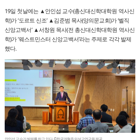
19일 첫날에는 ▲안인섭 교수(총신대신학대학원 역사신
학)가 ‘도르트 신조’ ▲김준범 목사(양의문교회)가 ‘벨직
신앙고백서’ ▲서창원 목사(전 총신대신학대학원 역사신
학)가 ‘웨스트민스터 신앙고백서’라는 주제로 각각 발제
했다.
안인섭 교수가 발제를 하고 있다. ©한국개혁주의설교연구원 제공