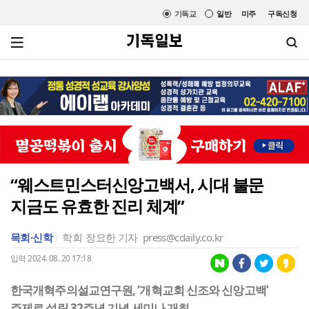
기독교
일반
미주
구독신청
“웨스트민스터신앙고백서, 시대 불문
지금도 유효한 진리 체계”
목회·신학
학회
장요한 기자
press@cdaily.co.kr
입력 2024. 08. 20 17:18
한국개혁주의설교연구원, ‘개혁교회 신조와 신앙고백’
주제로 설립 32주년 기념 세미나 개최