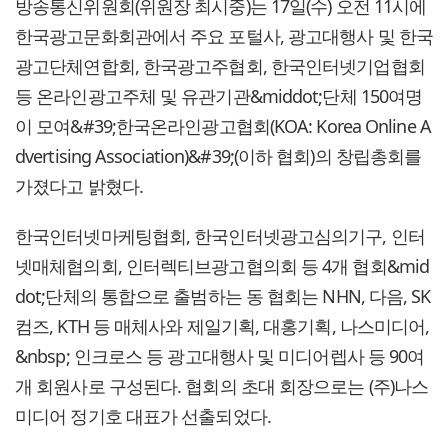
방송통신위원회(위원장 최시중)는 17일(수) 오전 11시에
한국광고문화회관에서 주요 포털사, 광고대행사 및 한국
광고단체연합회, 한국광고주협회, 한국인터넷기업협회
등 온라인광고주체 및 유관기관&middot;단체 150여명
이 모여&#39;한국온라인광고협회(KOA: Korea Online A
dvertising Association)&#39;(이하 협회)의 창립총회를
가졌다고 밝혔다.
한국인터넷마케팅협회, 한국인터넷광고심의기구, 인터
넷매체협의회, 인터렉티브광고협의회 등 4개 협회&mid
dot;단체의 통합으로 출범하는 동 협회는 NHN, 다음, SK
컴즈, KTH 등 매체사와 제일기획, 대홍기획, 나스미디어,
&nbsp; 인크로스 등 광고대행사 및 미디어렙사 등 90여
개 회원사로 구성된다. 협회의 초대 회장으로는 (주)나스
미디어 정기호 대표가 선출되었다.