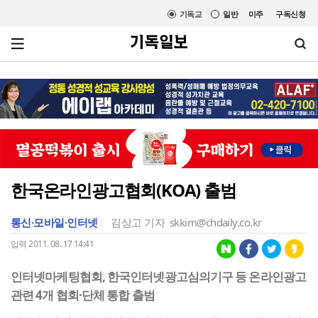
기독교
일반
미주
구독신청
한국온라인광고협회(KOA) 출범
통신·모바일·인터넷
김상고 기자
skkim@chdaily.co.kr
입력 2011. 08. 17 14:41
인터넷마케팅협회, 한국인터넷광고심의기구 등 온라인광고
관련 4개 협회·단체 통합 출범