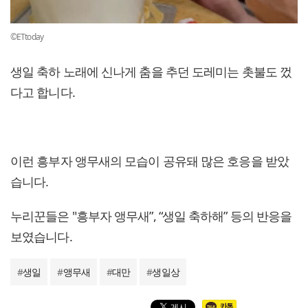
©ETtoday
생일 축하 노래에 신나게 춤을 추던 도레미는 촛불도 껐
다고 합니다.
이런 흥부자 앵무새의 모습이 공유돼 많은 호응을 받았
습니다.
누리꾼들은 "흥부자 앵무새”, “생일 축하해” 등의 반응을
보였습니다.
#
생일
#
앵무새
#
대만
#
생일상