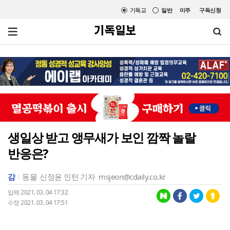
기독교
일반
미주
구독신청
생일상 받고 앵무새가 보인 깜짝 놀랄
반응은?
감
동물
신정윤 인턴 기자
msjeon@cdaily.co.kr
입력 2021. 03. 04 17:32
수정 2021. 03. 04 17:51