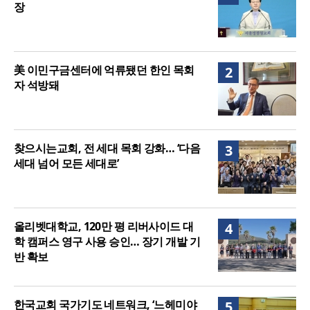
장
美 이민구금센터에 억류됐던 한인 목회
2
자 석방돼
찾으시는교회, 전 세대 목회 강화… ‘다음
3
세대 넘어 모든 세대로’
올리벳대학교, 120만 평 리버사이드 대
4
학 캠퍼스 영구 사용 승인… 장기 개발 기
반 확보
한국교회 국가기도 네트워크, ‘느헤미야
5