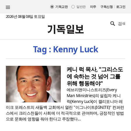
|
기독교판
일반판
미주
구독신청
로그인
2026년 08월 08일 토요일
Tag : Kenny Luck
케니 럭 목사, "그리스도
에 속하는 것 넘어 그를
위해 행동해야"
에브리맨미니스트리즈(Every
Man Ministries)의 설립자 케니
럭(Kenny Luck)이 캘리포니아 레
이크 포레스트의 새들백 교회에서 열린 "이그나이트(IGNITE)" 컨퍼런
스에서 크리스천들이 사회에 더 적극적으로 관여하며, 긍정적인 방법
으로 문화에 영향을 줘야 한다고 주장했다...