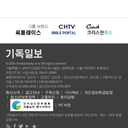
그룹 브랜드
© 2026 christiandaily.co.kr All rights reserved.
서울특별시 성북구 안암로 53 크로스빌딩 | 등록번호 : 서울 아02205ㅣ등록일자 :
2012.07.18ㅣ사업자번호: 204-81-20946
발행인(대표자) : 김규진 ㅣ 편집인 : 김진영 ㅣ청소년보호책임자 : 장지동 | 고충처리인: 장
지동 | TEL 02-739-8119 | FAX 02-6008-8119
구독문의 02-6085-8166 | 광고문의 010-2700-3297
회사소개
광고안내
구독신청
기사제보
개인정보취급방침
청소년보호정책
고충처리
윤리강령
PC 버전
기독일보의 모든 콘텐츠(기사) 는 저작권법의 보호를 받은바, 무단 전재ㆍ복사ㆍ배포 등을
금합니다.