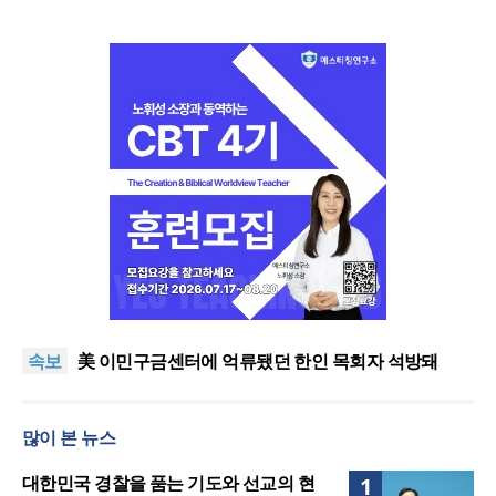
인도 마하라슈트라주 개종 금지법 시행… 기독교계
강력 반발
올리벳대학교, 120만 평 리버사이드 대학 캠퍼스 영
속보
구 사용 승인… 장기 개발 기반 확보
美 이민구금센터에 억류됐던 한인 목회자 석방돼
우크라 선교사 3부자의 헌신 “미사일 속에서도 복음
은 전해진다”
“미래 선교, 분쟁·빈곤 지역 출신이 주도”
많이 본 뉴스
인도 마하라슈트라주 개종 금지법 시행… 기독교계
강력 반발
올리벳대학교, 120만 평 리버사이드 대학 캠퍼스 영
대한민국 경찰을 품는 기도와 선교의 현
1
구 사용 승인… 장기 개발 기반 확보