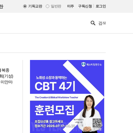
|
란
기독교판
일반판
미주
구독신청
로그인
불복종
회(기성)
 미얀마
느헤미야 연합기도회, ‘왕의 기