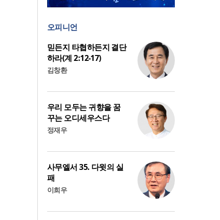
오피니언
믿든지 타협하든지 결단
하라(계 2:12-17)
김창환
우리 모두는 귀향을 꿈
꾸는 오디세우스다
정재우
사무엘서 35. 다윗의 실
패
이희우