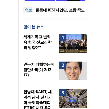
도’로 나라·한국교회·다음세대
세기총 “자유를 지키며 하나 된
속보
위해 합심
희망의 미래를 향하여”
한동대 RISE사업단, 포항 죽도
시장 담은 로컬 매거진 ‘포항집’
한남대·KAIST, 세계적 광자·전
발간
자기학 국제학술대회 ‘PIERS’
세계기독교 변화 속 한국 선교
많이 본 뉴스
대전 유치
신학의 방향은?
느헤미야 연합기도회, ‘왕의 기
도’로 나라·한국교회·다음세대
세기총 “자유를 지키며 하나 된
세계기독교 변화
1
위해 합심
희망의 미래를 향하여”
속 한국 선교신학
의 방향은?
믿든지 타협하든지
2
결단하라(계 2:12-
17)
한남대·KAIST, 세
3
계적 광자·전자기
학 국제학술대회
‘PIERS’ 대전 유치