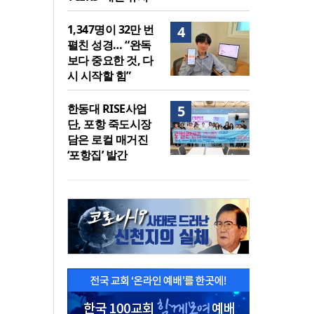
1,347명이 32만 번
4
펼친 성경… “완독
보다 중요한 것, 다
시 시작할 힘”
한동대 RISE사업
5
단, 포항 죽도시장
담은 로컬 매거진
‘포항집’ 발간