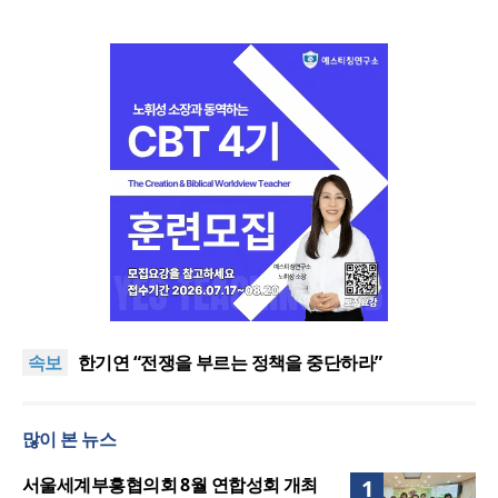
“한국 복음의 시작에는 미국보다 먼저 일본이 있었습
니다”
“기도로 시작한 스틸 美 대사, 한미동맹의 가교 되어
속보
주길”
한기연 “전쟁을 부르는 정책을 중단하라”
서울세계부흥협의회 8월 연합성회 개최
민족복음화운동본부·한국장로회총연합회, 2027 대
많이 본 뉴스
성회 위해 협력
“한국 복음의 시작에는 미국보다 먼저 일본이 있었습
니다”
“기도로 시작한 스틸 美 대사, 한미동맹의 가교 되어
서울세계부흥협의회 8월 연합성회 개최
1
주길”