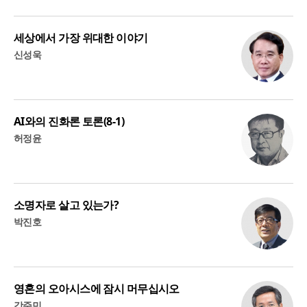
세상에서 가장 위대한 이야기
신성욱
AI와의 진화론 토론(8-1)
허정윤
소명자로 살고 있는가?
박진호
영혼의 오아시스에 잠시 머무십시오
강준민