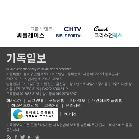
그룹 브랜드
© 2026 christiandaily.co.kr All rights reserved.
서울특별시 성북구 안암로 53 크로스빌딩 | 등록번호 : 서울 아02205ㅣ등록일자 :
2012.07.18ㅣ사업자번호: 204-81-20946
발행인(대표자) : 김규진 ㅣ 편집인 : 김진영 ㅣ청소년보호책임자 : 장지동 | 고충처리인: 장
지동 | TEL 02-739-8119 | FAX 02-6008-8119
구독문의 02-6085-8166 | 광고문의 010-2700-3297
회사소개
광고안내
구독신청
기사제보
개인정보취급방침
청소년보호정책
고충처리
윤리강령
PC 버전
기독일보의 모든 콘텐츠(기사) 는 저작권법의 보호를 받은바, 무단 전재ㆍ복사ㆍ배포 등을
금합니다.