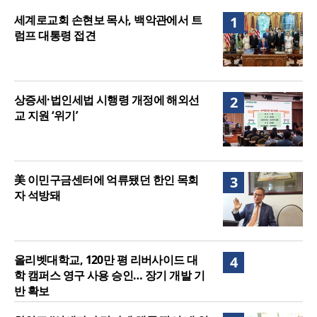
접견
세계로교회 손현보 목사, 백악관에서 트
1
럼프 대통령 접견
상증세·법인세법 시행령 개정에 해외선
2
교 지원 ‘위기’
美 이민구금센터에 억류됐던 한인 목회
3
자 석방돼
올리벳대학교, 120만 평 리버사이드 대
4
학 캠퍼스 영구 사용 승인… 장기 개발 기
반 확보