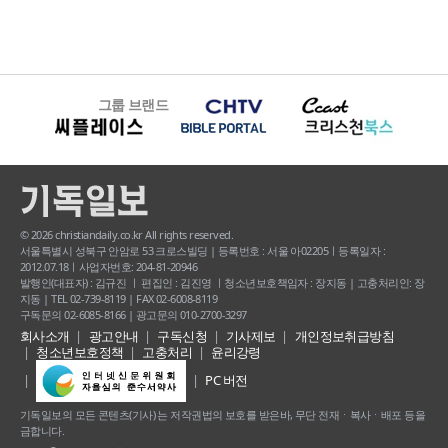
그룹 브랜드
© 2026 christiandaily.co.kr All rights reserved.
서울특별시 성북구 안암로 53 크로스빌딩 | 등록번호 : 서울 아02205ㅣ등록일자 :
2012.07.18ㅣ사업자번호: 204-81-20946
발행인(대표자) : 김규진 ㅣ 편집인 : 김진영 ㅣ청소년보호책임자 : 장지동 | 고충처리인: 장
지동 | TEL 02-739-8119 | FAX 02-6008-8119
구독문의 02-6085-8166 | 광고문의 010-2700-3297
회사소개
광고안내
구독신청
기사제보
개인정보취급방침
청소년보호정책
고충처리
윤리강령
PC 버전
기독일보의 모든 콘텐츠(기사) 는 저작권법의 보호를 받은바, 무단 전재ㆍ복사ㆍ배포 등을
금합니다.