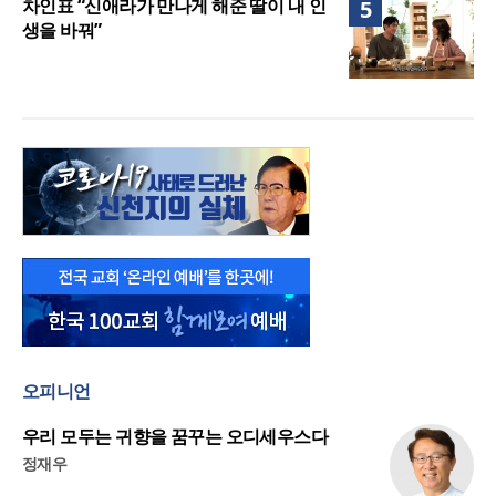
차인표 “신애라가 만나게 해준 딸이 내 인
5
생을 바꿔”
오피니언
우리 모두는 귀향을 꿈꾸는 오디세우스다
정재우