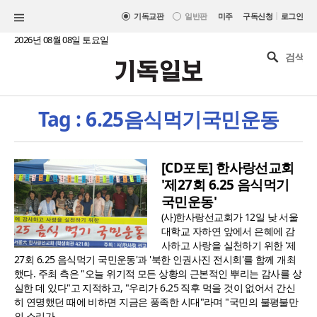
|
기독교판
일반판
미주
구독신청
로그인
2026년 08월 08일 토요일
Tag : 6.25음식먹기국민운동
[CD포토] 한사랑선교회
'제27회 6.25 음식먹기
국민운동'
(사)한사랑선교회가 12일 낮 서울
대학교 자하연 앞에서 은혜에 감
사하고 사랑을 실천하기 위한 '제
27회 6.25 음식먹기 국민운동'과 '북한 인권사진 전시회'를 함께 개최
했다. 주최 측은 "오늘 위기적 모든 상황의 근본적인 뿌리는 감사를 상
실한 데 있다"고 지적하고, "우리가 6.25 직후 먹을 것이 없어서 간신
히 연명했던 때에 비하면 지금은 풍족한 시대"라며 "국민의 불평불만
의 소리가..