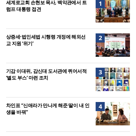
세계로교회 손현보 목사, 백악관에서 트
1
34.4% 감소
럼프 대통령 접견
상증세·법인세법 시행령 개정에 해외선
2
교 지원 ‘위기’
기감 이대위, 감신대 도서관에 퀴어서적
3
‘별도 부스’ 마련 조치
차인표 “신애라가 만나게 해준 딸이 내 인
4
생을 바꿔”