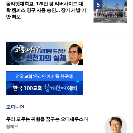
올리벳대학교, 120만 평 리버사이드 대
5
학 캠퍼스 영구 사용 승인… 장기 개발 기
반 확보
오피니언
우리 모두는 귀향을 꿈꾸는 오디세우스다
정재우