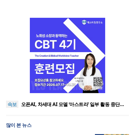
기감 이대위, 감신대 도서관에 퀴어서적 ‘별도 부스’ 마
련 조치
2026년 상반기 탈북민 입국 63명… 전년 동기 대비
속보
34.4% 감소
오픈AI, 차세대 AI 모델 ‘아스트라’ 일부 활동 중단…
“중대한 사이버 공격 역량 배제 못해”
김병기 의원직 제명 요구 국민동의청원… 13개 비위
의혹 경찰 수사 11개월째
오세훈, 용산공원 아파트 건설 관측에 재차 반대… “미
많이 본 뉴스
래세대 위한 국가적 자산”
기감 이대위, 감신대 도서관에 퀴어서적 ‘별도 부스’ 마
련 조치
2026년 상반기 탈북민 입국 63명… 전년 동기 대비