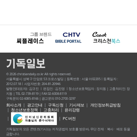
그룹 브랜드
© 2026 christiandaily.co.kr All rights reserved.
서울특별시 성북구 안암로 53 크로스빌딩 | 등록번호 : 서울 아02205ㅣ등록일자 :
2012.07.18ㅣ사업자번호: 204-81-20946
발행인(대표자) : 김규진 ㅣ 편집인 : 김진영 ㅣ청소년보호책임자 : 장지동 | 고충처리인: 장
지동 | TEL 02-739-8119 | FAX 02-6008-8119
구독문의 02-6085-8166 | 광고문의 010-2700-3297
회사소개
광고안내
구독신청
기사제보
개인정보취급방침
청소년보호정책
고충처리
윤리강령
PC 버전
기독일보의 모든 콘텐츠(기사) 는 저작권법의 보호를 받은바, 무단 전재ㆍ복사ㆍ배포 등을
금합니다.