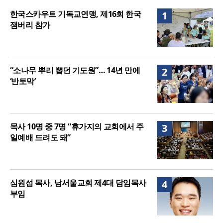
할렐루야대회 둘째 날 집회 “상황 뛰어넘는 믿음”
한국스카우트 기독교연맹, 제16회 한국
1
잼버리 참가
“소나무 뿌리 뽑던 기도원”… 14년 만에
2
‘반토막’
목사 10명 중 7명 “휴가지의 교회에서 주
3
일예배 드려도 돼”
심원섭 목사, 남서울교회 제4대 담임목사
4
부임