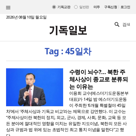
|
기독교판
일반판
미주
구독신청
로그인
2026년 08월 10일 월요일
Tag : 45일차
수령이 뇌수?… 북한 주
체사상이 종교로 분류되
는 이유는
이용희 교수(에스더기도운동본부
대표)가 14일 밤 에스더기도운동
이 주최한 ‘6개월 특별철야 45일
차’에서 ‘주체사상과 기독교 비교’라는 제목으로 강연했다. 이 교수는
“주제사상이란 북한의 정치, 외교, 군사, 경제, 사회, 문화, 교육 등 모
든 분야에 절대적인 영향을 미치는 유일한 지도이념, 북한의 모든 사
상과 규범과 법 위에 있는 초법적인 최고 통치 이념을 말한다”고 했
다...