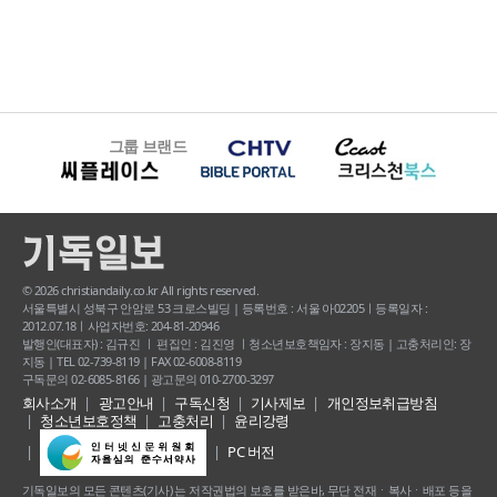
그룹 브랜드
© 2026 christiandaily.co.kr All rights reserved.
서울특별시 성북구 안암로 53 크로스빌딩 | 등록번호 : 서울 아02205ㅣ등록일자 :
2012.07.18ㅣ사업자번호: 204-81-20946
발행인(대표자) : 김규진 ㅣ 편집인 : 김진영 ㅣ청소년보호책임자 : 장지동 | 고충처리인: 장
지동 | TEL 02-739-8119 | FAX 02-6008-8119
구독문의 02-6085-8166 | 광고문의 010-2700-3297
회사소개
광고안내
구독신청
기사제보
개인정보취급방침
청소년보호정책
고충처리
윤리강령
PC 버전
기독일보의 모든 콘텐츠(기사) 는 저작권법의 보호를 받은바, 무단 전재ㆍ복사ㆍ배포 등을