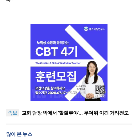
[오늘의 말씀] 죄의 종에서 의의 종으로
할렐루야대회 둘째 날 집회 “상황 뛰어넘는 믿음”
속보
교회 담장 밖에서 ‘할렐루야’… 무더위 이긴 거리전도
열기
2026 할렐루야대회 개막 “복음으로 변화돼 세상으로”
호세아서에 나타난 하나님의 사랑과 회복, 어떻게 설
많이 본 뉴스
교할 것인가?
[오늘의 말씀] 죄의 종에서 의의 종으로