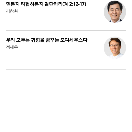
믿든지 타협하든지 결단하라(계 2:12-17)
김창환
우리 모두는 귀향을 꿈꾸는 오디세우스다
정재우