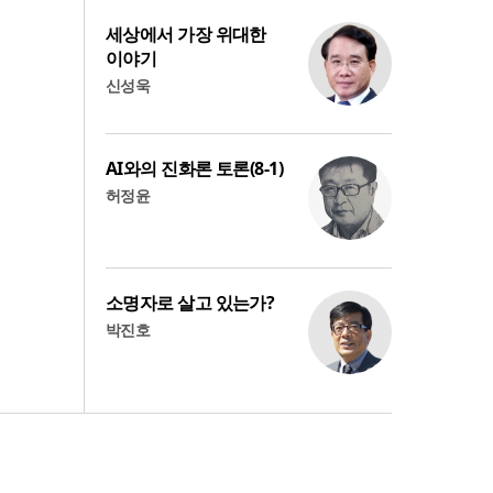
세상에서 가장 위대한
이야기
신성욱
AI와의 진화론 토론(8-1)
허정윤
소명자로 살고 있는가?
박진호