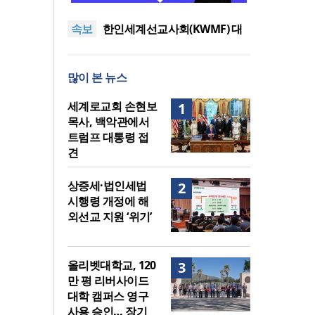
이드 대학 캠퍼스 영구 사용 승
세계로교회 손현보 목사, 백악
속보
인… 장기 개발 기반 확보
관에서 트럼프 대통령 접견
한인세계선교사회(KWMF) 대
표회장 이·취임식 열려
차인표 “신애라가 만나게 해준
딸이 내 인생을 바꿔”
상증세·법인세법 시행령 개정
많이 본 뉴스
에 해외선교 지원 ‘위기’
올리벳대학교, 120만 평 리버사
이드 대학 캠퍼스 영구 사용 승
세계로교회 손현보 목사, 백악
세계로교회 손현보
1
인… 장기 개발 기반 확보
관에서 트럼프 대통령 접견
목사, 백악관에서
트럼프 대통령 접
견
상증세·법인세법
2
시행령 개정에 해
외선교 지원 ‘위기’
올리벳대학교, 120
3
만 평 리버사이드
대학 캠퍼스 영구
사용 승인… 장기