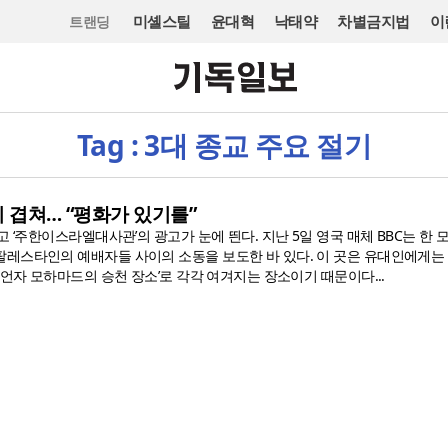
미셸스틸
윤대혁
낙태약
차별금지법
이
트랜딩
Tag : 3대 종교 주요 절기
기 겹쳐… “평화가 있기를”
고 ‘주한이스라엘대사관’의 광고가 눈에 띈다. 지난 5일 영국 매체 BBC는 한
레스타인의 예배자들 사이의 소동을 보도한 바 있다. 이 곳은 유대인에게는 
예언자 모하마드의 승천 장소’로 각각 여겨지는 장소이기 때문이다...