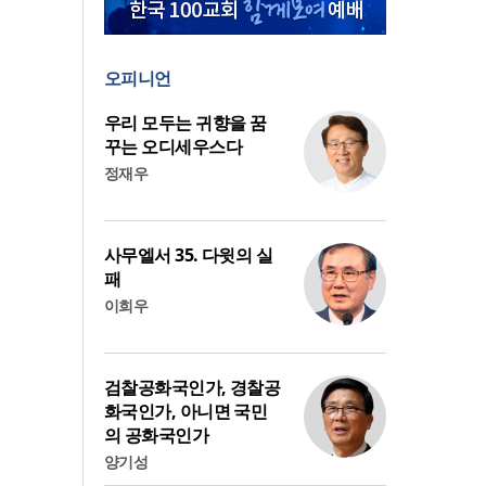
오피니언
우리 모두는 귀향을 꿈
꾸는 오디세우스다
정재우
사무엘서 35. 다윗의 실
패
이희우
검찰공화국인가, 경찰공
화국인가, 아니면 국민
의 공화국인가
양기성