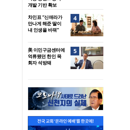
개발 기반 확보
차인표 “신애라가
4
만나게 해준 딸이
내 인생을 바꿔”
美 이민구금센터에
5
억류됐던 한인 목
회자 석방돼