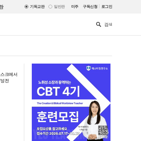
|
란
기독교판
일반판
미주
구독신청
로그인
 모스크에서
‘성전
올리벳대학교, 120만 평 리버사