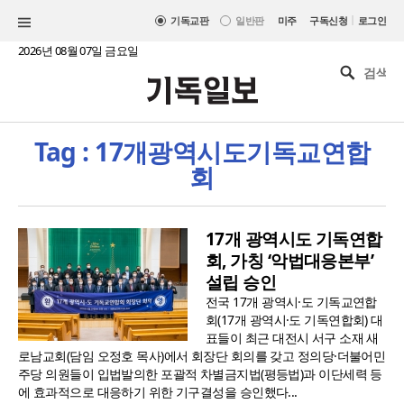
|
기독교판
일반판
미주
구독신청
로그인
2026년 08월 07일 금요일
Tag : 17개광역시도기독교연합
회
17개 광역시도 기독연합
회, 가칭 ‘악법대응본부’
설립 승인
전국 17개 광역시·도 기독교연합
회(17개 광역시·도 기독연합회) 대
표들이 최근 대전시 서구 소재 새
로남교회(담임 오정호 목사)에서 회장단 회의를 갖고 정의당·더불어민
주당 의원들이 입법발의한 포괄적 차별금지법(평등법)과 이단세력 등
에 효과적으로 대응하기 위한 기구결성을 승인했다...