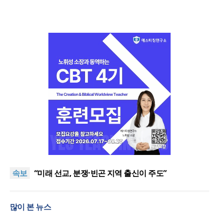
[최원호 목사의 영혼의 양식 63] 말씀은 같은데 왜 열
매는 다를까?
우크라 선교사 3부자의 헌신 “미사일 속에서도 복음
속보
은 전해진다”
“미래 선교, 분쟁·빈곤 지역 출신이 주도”
인도 마하라슈트라주 개종 금지법 시행… 기독교계
강력 반발
사마리안퍼스 코리아, ‘2026 OCC선물상자’ 사역 개시
많이 본 뉴스
[최원호 목사의 영혼의 양식 63] 말씀은 같은데 왜 열