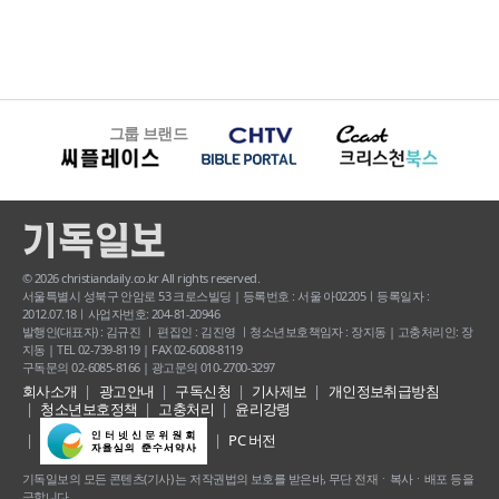
그룹 브랜드
© 2026 christiandaily.co.kr All rights reserved.
서울특별시 성북구 안암로 53 크로스빌딩 | 등록번호 : 서울 아02205ㅣ등록일자 :
2012.07.18ㅣ사업자번호: 204-81-20946
발행인(대표자) : 김규진 ㅣ 편집인 : 김진영 ㅣ청소년보호책임자 : 장지동 | 고충처리인: 장
지동 | TEL 02-739-8119 | FAX 02-6008-8119
구독문의 02-6085-8166 | 광고문의 010-2700-3297
회사소개
광고안내
구독신청
기사제보
개인정보취급방침
청소년보호정책
고충처리
윤리강령
PC 버전
기독일보의 모든 콘텐츠(기사) 는 저작권법의 보호를 받은바, 무단 전재ㆍ복사ㆍ배포 등을
금합니다.