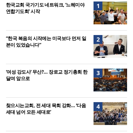
매는 다를까?
우크라 선교사 3부자의 헌신 “미사일 속에서도 복음
한국교회 국가기도 네트워크, ‘느헤미야
1
은 전해진다”
연합기도회’ 시작
“한국 복음의 시작에는 미국보다 먼저 일
2
본이 있었습니다”
‘여성 강도사’ 무산?… 장로교 정기총회 한
3
달여 앞으로
찾으시는교회, 전 세대 목회 강화… ‘다음
4
세대 넘어 모든 세대로’