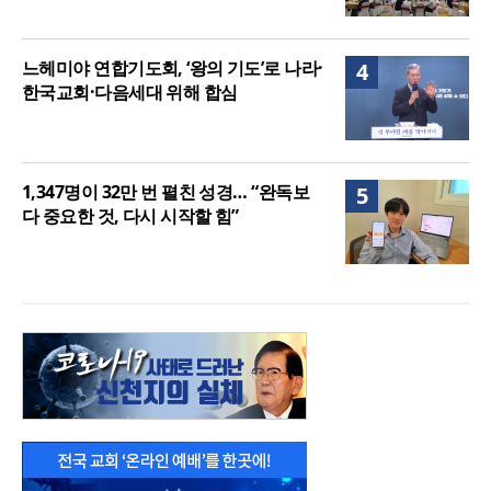
느헤미야 연합기도회, ‘왕의 기도’로 나라·
4
한국교회·다음세대 위해 합심
1,347명이 32만 번 펼친 성경… “완독보
5
다 중요한 것, 다시 시작할 힘”