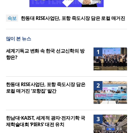
느헤미야 연합기도회, ‘왕의 기도’로 나라·한국교회·다
음세대 위해 합심
세기총 “자유를 지키며 하나 된 희망의 미래를 향하
속보
여”
한동대 RISE사업단, 포항 죽도시장 담은 로컬 매거진
‘포항집’ 발간
한남대·KAIST, 세계적 광자·전자기학 국제학술대회
‘PIERS’ 대전 유치
세계기독교 변화 속 한국 선교신학의 방향은?
많이 본 뉴스
느헤미야 연합기도회, ‘왕의 기도’로 나라·한국교회·다
음세대 위해 합심
세기총 “자유를 지키며 하나 된 희망의 미래를 향하
세계기독교 변화 속 한국 선교신학의 방
1
여”
향은?
한동대 RISE사업단, 포항 죽도시장 담은
2
로컬 매거진 ‘포항집’ 발간
한남대·KAIST, 세계적 광자·전자기학 국
3
제학술대회 ‘PIERS’ 대전 유치