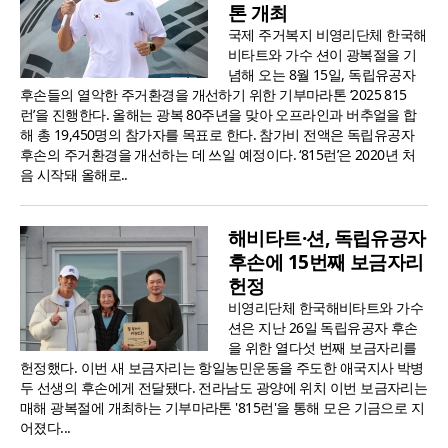
톤 개최
국제 주거복지 비영리단체 한국해
비타트와 가수 션이 광복절을 기
념해 오는 8월 15일, 독립유공자
후손들의 열악한 주거환경을 개선하기 위한 기부마라톤 ‘2025 815
런’을 진행한다. 올해는 광복 80주년을 맞아 오프라인과 버추얼을 합
해 총 19,450명의 참가자를 목표로 한다. 참가비 전액은 독립유공자
후손의 주거환경을 개선하는 데 쓰일 예정이다. ‘815런’은 2020년 처
음 시작돼 올해로..
해비타트·션, 독립유공자
후손에 15번째 보금자리
헌정
비영리단체 한국해비타트와 가수
션은 지난 26일 독립유공자 후손
을 위한 열다섯 번째 보금자리를
헌정했다. 이번 새 보금자리는 항일농민운동을 주도한 애국지사 박병
두 선생의 후손에게 전달됐다. 전라남도 광양에 위치 이번 보금자리는
매해 광복절에 개최하는 기부마라톤 '815런'을 통해 모은 기금으로 지
어졌다...