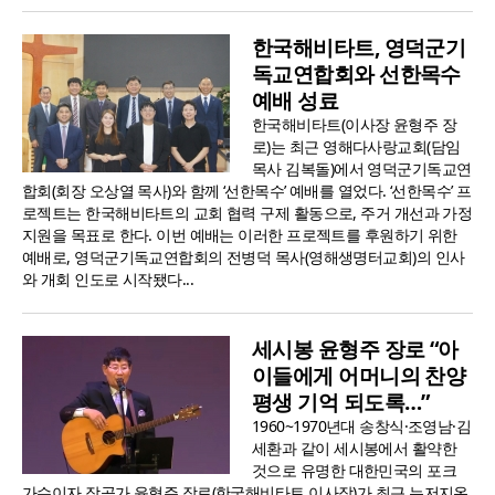
한국해비타트, 영덕군기
독교연합회와 선한목수
예배 성료
한국해비타트(이사장 윤형주 장
로)는 최근 영해다사랑교회(담임
목사 김복돌)에서 영덕군기독교연
합회(회장 오상열 목사)와 함께 ‘선한목수’ 예배를 열었다. ‘선한목수’ 프
로젝트는 한국해비타트의 교회 협력 구제 활동으로, 주거 개선과 가정
지원을 목표로 한다. 이번 예배는 이러한 프로젝트를 후원하기 위한
예배로, 영덕군기독교연합회의 전병덕 목사(영해생명터교회)의 인사
와 개회 인도로 시작됐다...
세시봉 윤형주 장로 “아
이들에게 어머니의 찬양
평생 기억 되도록…”
1960~1970년대 송창식·조영남·김
세환과 같이 세시봉에서 활약한
것으로 유명한 대한민국의 포크
가수이자 작곡가 윤형주 장로(한국해비타트 이사장)가 최근 뉴저지온