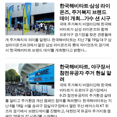
한국해비타트·삼성 라이
온즈, 주거복지 브랜드
데이 개최…가수 션 시구
국제 주거복지 비영리단체 한국해
비타트가 삼성 라이온즈와 함께
프로야구 경기장을 찾은 관중들에
게 주거복지의 의미를 알렸다. 한국해비타트는 지난 7월 19일 대구 삼
성라이온즈파크에서 열린 삼성 라이온즈와 롯데 자이언츠의 경기에
서 ‘한국해비타트 브랜드 데이’를 개최했다고 밝혔다...
한국해비타트, 야구장서
참전유공자 주거 현실 알
려
국제 주거복지 비영리단체 한국해
비타트가 프로야구 경기장에서
6·25 참전유공자의 주거환경 실태
를 알리고 주거환경 개선 캠페인 참여를 독려했다. 한국해비타트는 지
난 6월 18일 서울 송파구 잠실야구장에서 열린 두산 베어스와 KT 위
즈의 경기에서 브랜드데이를 진행하고, 대한민국 유공자 주거지원 캠
페인 ‘영웅의 집’ 시즌2를 소개했다...