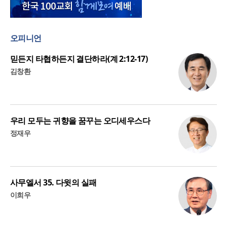
오피니언
믿든지 타협하든지 결단하라(계 2:12-17)
김창환
우리 모두는 귀향을 꿈꾸는 오디세우스다
정재우
사무엘서 35. 다윗의 실패
이희우