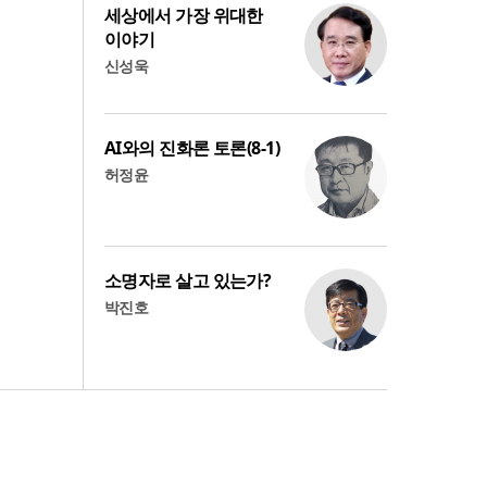
세상에서 가장 위대한
이야기
신성욱
AI와의 진화론 토론(8-1)
허정윤
소명자로 살고 있는가?
박진호