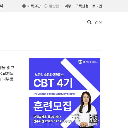
|
란
기독교판
일반판
미주
구독신청
로그인
성경을 읽고
한국교회도
은 피부로
인도 마하라슈트라주 개종 금