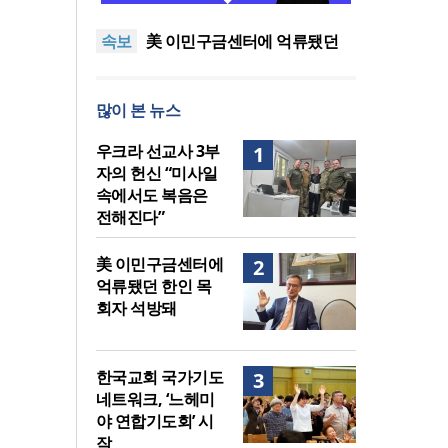
지법 시행… 기독교계 강력 반
올리벳대학교, 120만 평 리버사
속보
발
이드 대학 캠퍼스 영구 사용 승
美 이민구금센터에 억류됐던
인… 장기 개발 기반 확보
한인 목회자 석방돼
우크라 선교사 3부자의 헌신
“미사일 속에서도 복음은 전해
“미래 선교, 분쟁·빈곤 지역 출
많이 본 뉴스
진다”
신이 주도”
인도 마하라슈트라주 개종 금
지법 시행… 기독교계 강력 반
올리벳대학교, 120만 평 리버사
우크라 선교사 3부
1
발
이드 대학 캠퍼스 영구 사용 승
자의 헌신 “미사일
인… 장기 개발 기반 확보
속에서도 복음은
전해진다”
美 이민구금센터에
2
억류됐던 한인 목
회자 석방돼
한국교회 국가기도
3
네트워크, ‘느헤미
야 연합기도회’ 시
작