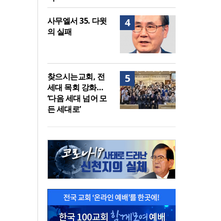
사무엘서 35. 다윗
4
의 실패
찾으시는교회, 전
5
세대 목회 강화…
‘다음 세대 넘어 모
든 세대로’