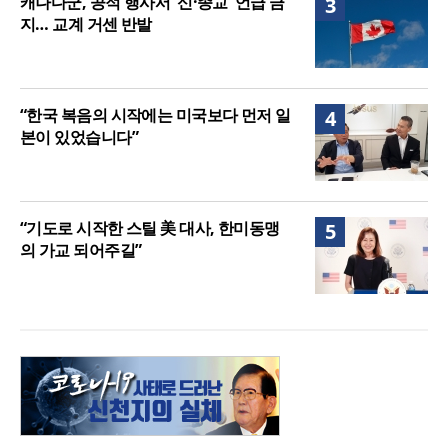
캐나다군, 공적 행사서 '신·종교' 언급 금
3
지… 교계 거센 반발
“한국 복음의 시작에는 미국보다 먼저 일
4
본이 있었습니다”
“기도로 시작한 스틸 美 대사, 한미동맹
5
의 가교 되어주길”