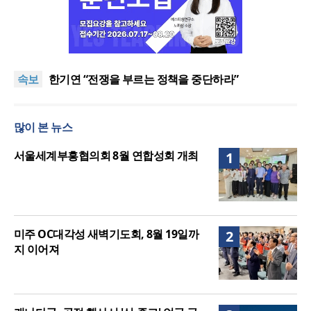
“한국 복음의 시작에는 미국보다 먼저 일본이 있었습
니다”
“기도로 시작한 스틸 美 대사, 한미동맹의 가교 되어
속보
주길”
한기연 “전쟁을 부르는 정책을 중단하라”
서울세계부흥협의회 8월 연합성회 개최
민족복음화운동본부·한국장로회총연합회, 2027 대
많이 본 뉴스
성회 위해 협력
“한국 복음의 시작에는 미국보다 먼저 일본이 있었습
니다”
“기도로 시작한 스틸 美 대사, 한미동맹의 가교 되어
서울세계부흥협의회 8월 연합성회 개최
1
주길”
미주 OC대각성 새벽기도회, 8월 19일까
2
지 이어져