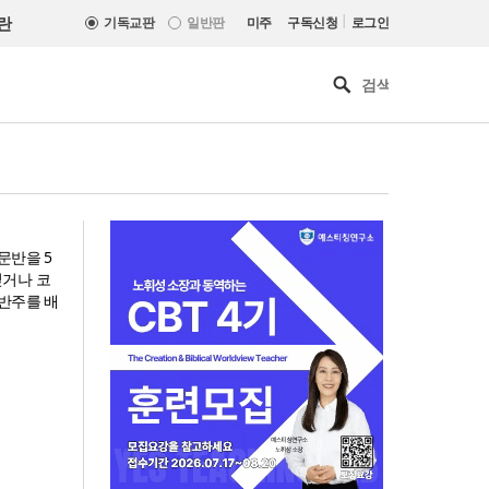
|
란
기독교판
일반판
미주
구독신청
로그인
문반을 5
싶거나 코
 반주를 배
올리벳대학교, 120만 평 리버사