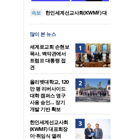
이드 대학 캠퍼스 영구 사용 승
세계로교회 손현보 목사, 백악
속보
인… 장기 개발 기반 확보
관에서 트럼프 대통령 접견
한인세계선교사회(KWMF) 대
표회장 이·취임식 열려
차인표 “신애라가 만나게 해준
딸이 내 인생을 바꿔”
상증세·법인세법 시행령 개정
많이 본 뉴스
에 해외선교 지원 ‘위기’
올리벳대학교, 120만 평 리버사
이드 대학 캠퍼스 영구 사용 승
세계로교회 손현보 목사, 백악
세계로교회 손현보
1
인… 장기 개발 기반 확보
관에서 트럼프 대통령 접견
목사, 백악관에서
트럼프 대통령 접
견
올리벳대학교, 120
2
만 평 리버사이드
대학 캠퍼스 영구
사용 승인… 장기
개발 기반 확보
한인세계선교사회
3
(KWMF) 대표회장
이·취임식 열려