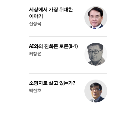
세상에서 가장 위대한
이야기
신성욱
AI와의 진화론 토론(8-1)
허정윤
소명자로 살고 있는가?
박진호