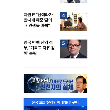
차인표 “신애라가
4
만나게 해준 딸이
내 인생을 바꿔”
영국 번햄 신임 정
5
부, '기독교 자유 침
해' 논란