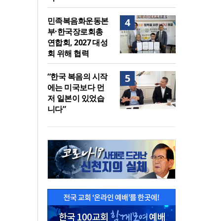
민족복음화운동본
4
부·한국장로회총
연합회, 2027 대성
회 위해 협력
“한국 복음의 시작
5
에는 미국보다 먼
저 일본이 있었습
니다”