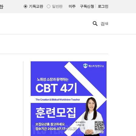
|
란
기독교판
일반판
미주
구독신청
로그인
[최원호 목사의 영혼의 양식 63]