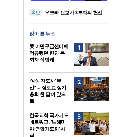
말씀은 같은데 왜 열매는 다를
美 이민구금센터에 억류됐던
속보
까?
한인 목회자 석방돼
우크라 선교사 3부자의 헌신
“미사일 속에서도 복음은 전해
“미래 선교, 분쟁·빈곤 지역 출
진다”
신이 주도”
인도 마하라슈트라주 개종 금
많이 본 뉴스
지법 시행… 기독교계 강력 반
[최원호 목사의 영혼의 양식 63]
발
말씀은 같은데 왜 열매는 다를
美 이민구금센터에 억류됐던
美 이민구금센터에
1
까?
한인 목회자 석방돼
억류됐던 한인 목
회자 석방돼
‘여성 강도사’ 무
2
산?… 장로교 정기
총회 한 달여 앞으
로
한국교회 국가기도
3
네트워크, ‘느헤미
야 연합기도회’ 시
작