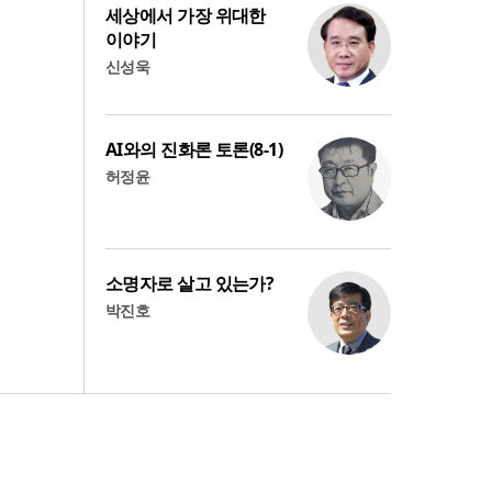
세상에서 가장 위대한
이야기
신성욱
AI와의 진화론 토론(8-1)
허정윤
소명자로 살고 있는가?
박진호