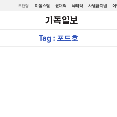
미셸스틸
윤대혁
낙태약
차별금지법
이
트랜딩
Tag : 포드호