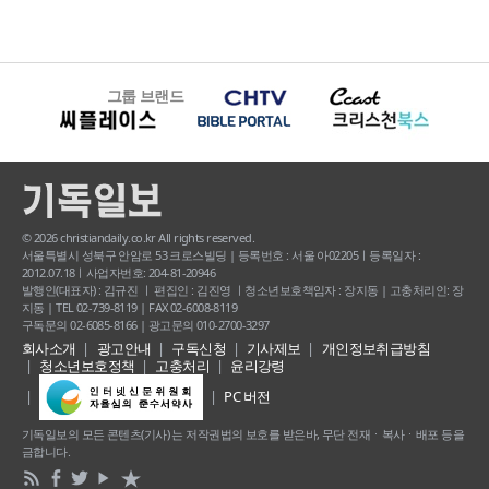
그룹 브랜드
© 2026 christiandaily.co.kr All rights reserved.
서울특별시 성북구 안암로 53 크로스빌딩 | 등록번호 : 서울 아02205ㅣ등록일자 :
2012.07.18ㅣ사업자번호: 204-81-20946
발행인(대표자) : 김규진 ㅣ 편집인 : 김진영 ㅣ청소년보호책임자 : 장지동 | 고충처리인: 장
지동 | TEL 02-739-8119 | FAX 02-6008-8119
구독문의 02-6085-8166 | 광고문의 010-2700-3297
회사소개
광고안내
구독신청
기사제보
개인정보취급방침
청소년보호정책
고충처리
윤리강령
PC 버전
기독일보의 모든 콘텐츠(기사) 는 저작권법의 보호를 받은바, 무단 전재ㆍ복사ㆍ배포 등을
금합니다.