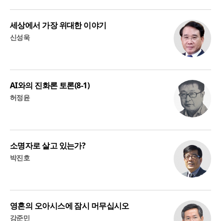
세상에서 가장 위대한 이야기
신성욱
AI와의 진화론 토론(8-1)
허정윤
소명자로 살고 있는가?
박진호
영혼의 오아시스에 잠시 머무십시오
강준민