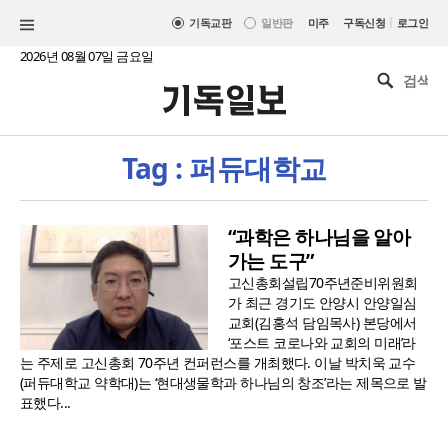
|
기독교판
일반판
미주
구독신청
로그인
2026년 08월 07일 금요일
Tag : 퍼듀대학교
“과학은 하나님을 알아
가는 도구”
고신총회설립70주년준비위원회
가 최근 경기도 안양시 안양일심
교회(김홍석 담임목사) 본당에서
‘포스트 코로나와 교회의 미래’라
는 주제로 고신총회 70주년 컨퍼런스를 개최했다. 이날 박치욱 교수
(퍼듀대학교 약학대)는 ‘현대생물학과 하나님의 창조’라는 제목으로 발
표했다...