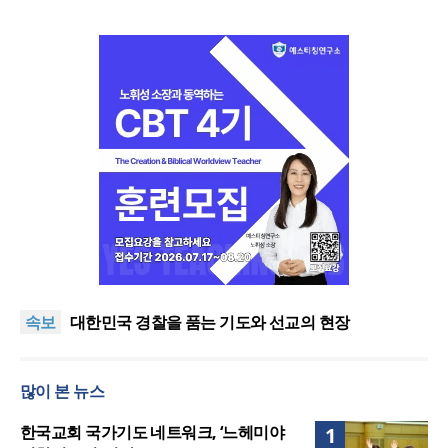
한기연 “전쟁을 부르는 정책을 중단하라”
정신건강 치료 인프라 부족… 정신질환 평생유병률
속보
27.8%, 중증 입원·재활 확충 과제
대한민국 경찰을 품는 기도와 선교의 현장
한국교회 국가기도 네트워크, ‘느헤미야 연합기도회’
시작
“기도로 시작한 스틸 美 대사, 한미동맹의 가교 되어
많이 본 뉴스
주길”
한기연 “전쟁을 부르는 정책을 중단하라”
정신건강 치료 인프라 부족… 정신질환 평생유병률
한국교회 국가기도 네트워크, ‘느헤미야
1
27.8%, 중증 입원·재활 확충 과제