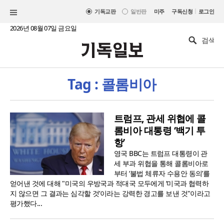
|
기독교판
일반판
미주
구독신청
로그인
2026년 08월 07일 금요일
Tag : 콜롬비아
트럼프, 관세 위협에 콜
롬비아 대통령 ‘백기 투
항’
영국 BBC는 트럼프 대통령이 관
세 부과 위협을 통해 콜롬비아로
부터 ‘불법 체류자 수용안 동의’를
얻어낸 것에 대해 "미국의 우방국과 적대국 모두에게 ‘미국과 협력하
지 않으면 그 결과는 심각할 것’이라는 강력한 경고를 보낸 것"이라고
평가했다...