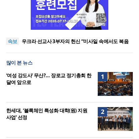
[최원호 목사의 영혼의 양식 63] 말씀은 같은데 왜 열
매는 다를까?
美 이민구금센터에 억류됐던 한인 목회자 석방돼
속보
우크라 선교사 3부자의 헌신 “미사일 속에서도 복음
은 전해진다”
“미래 선교, 분쟁·빈곤 지역 출신이 주도”
인도 마하라슈트라주 개종 금지법 시행… 기독교계
많이 본 뉴스
강력 반발
[최원호 목사의 영혼의 양식 63] 말씀은 같은데 왜 열
매는 다를까?
美 이민구금센터에 억류됐던 한인 목회자 석방돼
‘여성 강도사’ 무산?… 장로교 정기총회 한
1
달여 앞으로
한세대, ‘블록체인 특성화 대학(원) 지원
2
사업’ 선정