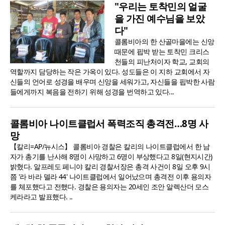
"우리는 토착민의 얼굴
을 가진 예수님을 보았
다"
콜롬비아의 한 산골마을에는 신앙
때문에 핍박 받는 토착민 크리스
천들의 피난처이자 학교, 교회의
역할까지 담당하는 작은 가옥이 있다. 성도들은 이 지하 교회에서 자
신들의 언어로 성경을 배우며 신앙을 세워가고, 자신들을 핍박한 사람
들에게까지 복음을 전하기 위해 성경을 번역하고 있다...
콜롬비아 나이트클럽서 폭력조직 총격전…8명 사
망
【칼리=AP/뉴시스】 콜롬비아 경찰은 칼리의 나이트클럽에서 한 남
자가 총기를 난사해 8명이 사망하고 6명이 부상했다고 8일(현지시간)
밝혔다. 알프레도 페니야 칼리 경찰서장은 총격 사건이 8일 오후 9시
쯤 '라 바라 델라 44' 나이트클럽에서 일어났으며 총격전 이후 용의자
를 체포했다고 전했다. 경찰은 용의자는 20세인 조안 알렉산더 모스
케라라고 발표했다. ..