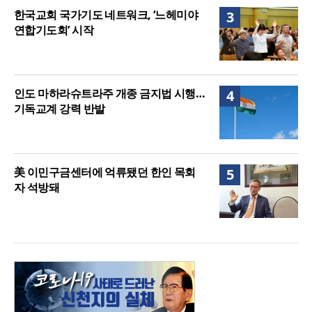
한국교회 국가기도 네트워크, ‘느헤미야
3
연합기도회’ 시작
인도 마하라슈트라주 개종 금지법 시행…
4
기독교계 강력 반발
美 이민구금센터에 억류됐던 한인 목회
5
자 석방돼