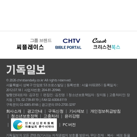
그룹 브랜드
© 2026 christiandaily.co.kr All rights reserved.
서울특별시 성북구 안암로 53 크로스빌딩 | 등록번호 : 서울 아02205ㅣ등록일자 :
2012.07.18ㅣ사업자번호: 204-81-20946
발행인(대표자) : 김규진 ㅣ 편집인 : 김진영 ㅣ청소년보호책임자 : 장지동 | 고충처리인: 장
지동 | TEL 02-739-8119 | FAX 02-6008-8119
구독문의 02-6085-8166 | 광고문의 010-2700-3297
회사소개
광고안내
구독신청
기사제보
개인정보취급방침
청소년보호정책
고충처리
윤리강령
PC 버전
기독일보의 모든 콘텐츠(기사) 는 저작권법의 보호를 받은바, 무단 전재ㆍ복사ㆍ배포 등을