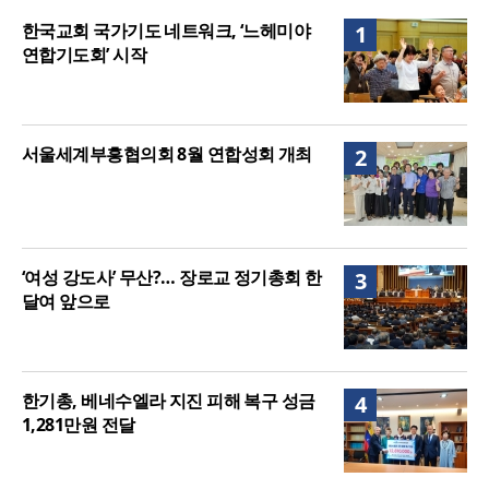
정신건강 치료 인프라 부족… 정신질환 평생유병률
한국교회 국가기도 네트워크, ‘느헤미야
1
27.8%, 중증 입원·재활 확충 과제
연합기도회’ 시작
서울세계부흥협의회 8월 연합성회 개최
2
‘여성 강도사’ 무산?… 장로교 정기총회 한
3
달여 앞으로
한기총, 베네수엘라 지진 피해 복구 성금
4
1,281만원 전달