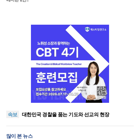
한기연 “전쟁을 부르는 정책을 중단하라”
정신건강 치료 인프라 부족… 정신질환 평생유병률
속보
27.8%, 중증 입원·재활 확충 과제
대한민국 경찰을 품는 기도와 선교의 현장
한국교회 국가기도 네트워크, ‘느헤미야 연합기도회’
시작
“기도로 시작한 스틸 美 대사, 한미동맹의 가교 되어
많이 본 뉴스
주길”
한기연 “전쟁을 부르는 정책을 중단하라”