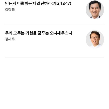
믿든지 타협하든지 결단하라(계 2:12-17)
김창환
우리 모두는 귀향을 꿈꾸는 오디세우스다
정재우