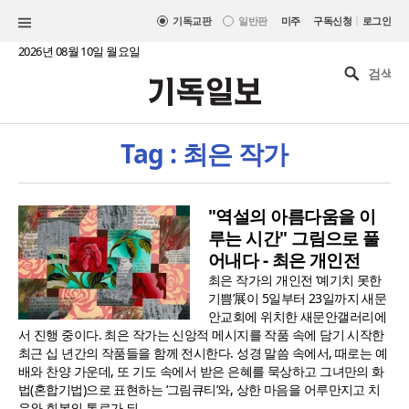
|
기독교판
일반판
미주
구독신청
로그인
2026년 08월 10일 월요일
Tag : 최은 작가
"역설의 아름다움을 이
루는 시간" 그림으로 풀
어내다 - 최은 개인전
최은 작가의 개인전 ‘예기치 못한
기쁨’展이 5일부터 23일까지 새문
안교회에 위치한 새문안갤러리에
서 진행 중이다. 최은 작가는 신앙적 메시지를 작품 속에 담기 시작한
최근 십 년간의 작품들을 함께 전시한다. 성경 말씀 속에서, 때로는 예
배와 찬양 가운데, 또 기도 속에서 받은 은혜를 묵상하고 그녀만의 화
법(혼합기법)으로 표현하는 ‘그림큐티’와, 상한 마음을 어루만지고 치
유와 회복의 통로가 되..