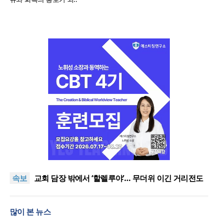
[오늘의 말씀] 죄의 종에서 의의 종으로
할렐루야대회 둘째 날 집회 “상황 뛰어넘는 믿음”
속보
교회 담장 밖에서 ‘할렐루야’… 무더위 이긴 거리전도
열기
2026 할렐루야대회 개막 “복음으로 변화돼 세상으로”
호세아서에 나타난 하나님의 사랑과 회복, 어떻게 설
많이 본 뉴스
교할 것인가?
[오늘의 말씀] 죄의 종에서 의의 종으로