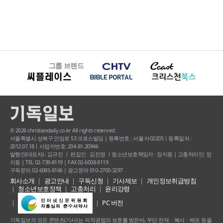
그룹 브랜드
© 2026 christiandaily.co.kr All rights reserved.
서울특별시 성북구 안암로 53 크로스빌딩 | 등록번호 : 서울 아02205ㅣ등록일자 :
2012.07.18ㅣ사업자번호: 204-81-20946
발행인(대표자) : 김규진 ㅣ 편집인 : 김진영 ㅣ청소년보호책임자 : 장지동 | 고충처리인: 장
지동 | TEL 02-739-8119 | FAX 02-6008-8119
구독문의 02-6085-8166 | 광고문의 010-2700-3297
회사소개
광고안내
구독신청
기사제보
개인정보취급방침
청소년보호정책
고충처리
윤리강령
PC 버전
기독일보의 모든 콘텐츠(기사) 는 저작권법의 보호를 받은바, 무단 전재ㆍ복사ㆍ배포 등을