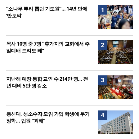
할렐루야대회 둘째 날 집회 “상황 뛰어넘는 믿음”
“소나무 뿌리 뽑던 기도원”… 14년 만에
1
‘반토막’
목사 10명 중 7명 “휴가지의 교회에서 주
2
일예배 드려도 돼”
지난해 예장 통합 교인 수 214만 명… 전
3
년 대비 5만 명 감소
총신대, 성소수자 모임 가입 학생에 무기
4
정학… 법원 “과해”