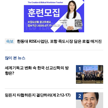
느헤미야 연합기도회, ‘왕의 기도’로 나라·한국교회·다
음세대 위해 합심
세기총 “자유를 지키며 하나 된 희망의 미래를 향하
속보
여”
한동대 RISE사업단, 포항 죽도시장 담은 로컬 매거진
‘포항집’ 발간
한남대·KAIST, 세계적 광자·전자기학 국제학술대회
‘PIERS’ 대전 유치
세계기독교 변화 속 한국 선교신학의 방향은?
많이 본 뉴스
느헤미야 연합기도회, ‘왕의 기도’로 나라·한국교회·다
음세대 위해 합심
세기총 “자유를 지키며 하나 된 희망의 미래를 향하
세계기독교 변화 속 한국 선교신학의 방
1
여”
향은?
믿든지 타협하든지 결단하라(계 2:12-17)
2