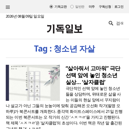
|
기독교판
일반판
미주
구독신청
로그인
2026년 08월 09일 일요일
Tag : 청소년 자살
“살아줘서 고마워” 극단
선택 앞에 놓인 청소년
실상… ‘살자클럽’
극단적인 선택 앞에 놓인 청소년
들을 상담하며, 위태로운 삶을 사
는 이들의 현실 앞에서 꾸지람이
나 설교가 아닌 그들의 눈높이에 맞춰 공감해온 오선화 작가(필명 오
하루)가 북콘서트를 개최한다. 종각역 화이트스페이스에서 21일 진행
되는 이번 북콘서트는 오 작가의 신간 ‘ㅅㅈㅋㄹ’을 가지고 진행된다.
책 제목 ‘ㅅㅈㅋㄹ’은 ‘살자클럽’의 초성이다. 이번 책은 작년 말 출간된
그녀의 책 ‘ㅈㅅㅋㄹ’(..