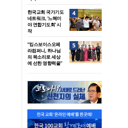
한국교회 국가기도
4
네트워크, ‘느헤미
야 연합기도회’ 시
작
“킹스보이스오페
5
라컴퍼니, 하나님
의 목소리로 세상
에 선한 영향력을”