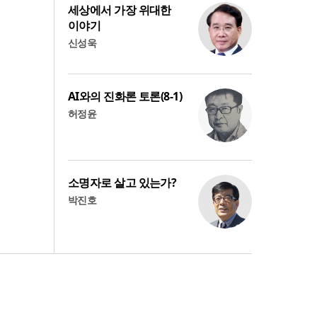
세상에서 가장 위대한
이야기
신성욱
AI와의 진화론 토론(8-1)
허정윤
소명자로 살고 있는가?
박진호