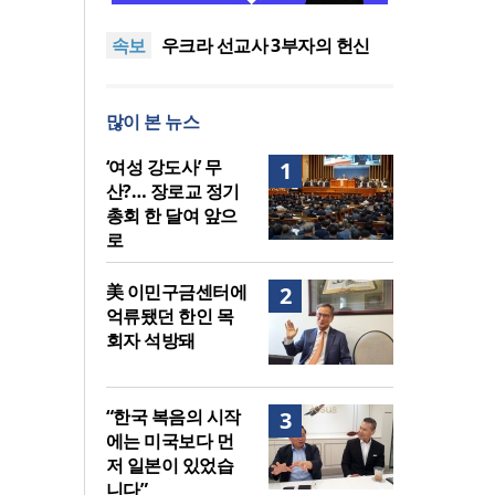
말씀은 같은데 왜 열매는 다를
美 이민구금센터에 억류됐던
속보
까?
한인 목회자 석방돼
우크라 선교사 3부자의 헌신
“미사일 속에서도 복음은 전해
“미래 선교, 분쟁·빈곤 지역 출
진다”
신이 주도”
인도 마하라슈트라주 개종 금
많이 본 뉴스
지법 시행… 기독교계 강력 반
[최원호 목사의 영혼의 양식 63]
발
말씀은 같은데 왜 열매는 다를
美 이민구금센터에 억류됐던
‘여성 강도사’ 무
1
까?
한인 목회자 석방돼
산?… 장로교 정기
총회 한 달여 앞으
로
美 이민구금센터에
2
억류됐던 한인 목
회자 석방돼
“한국 복음의 시작
3
에는 미국보다 먼
저 일본이 있었습
니다”