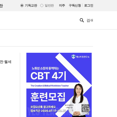
|
란
기독교판
일반판
미주
구독신청
로그인
 전·월세
[최원호 목사의 영혼의 양식 63]