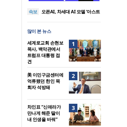
퀴어서적 ‘별도 부스’ 마련 조치
2026년 상반기 탈북민 입국 63
속보
명… 전년 동기 대비 34.4% 감
오픈AI, 차세대 AI 모델 ‘아스트
소
라’ 일부 활동 중단… “중대한 사
김병기 의원직 제명 요구 국민
이버 공격 역량 배제 못해”
동의청원… 13개 비위 의혹 경
오세훈, 용산공원 아파트 건설
많이 본 뉴스
찰 수사 11개월째
관측에 재차 반대… “미래세대
기감 이대위, 감신대 도서관에
위한 국가적 자산”
퀴어서적 ‘별도 부스’ 마련 조치
2026년 상반기 탈북민 입국 63
세계로교회 손현보
1
명… 전년 동기 대비 34.4% 감
목사, 백악관에서
소
트럼프 대통령 접
견
美 이민구금센터에
2
억류됐던 한인 목
회자 석방돼
차인표 “신애라가
3
만나게 해준 딸이
내 인생을 바꿔”