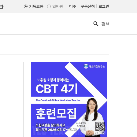
|
란
기독교판
일반판
미주
구독신청
로그인
기감 이대위, 감신대 도서관에