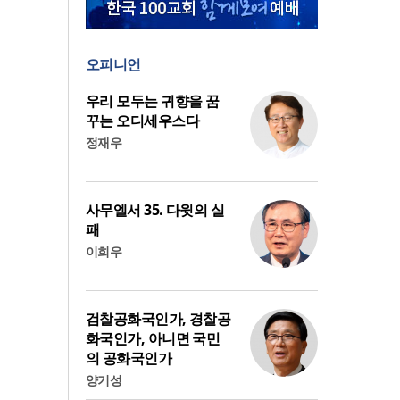
오피니언
우리 모두는 귀향을 꿈
꾸는 오디세우스다
정재우
사무엘서 35. 다윗의 실
패
이희우
검찰공화국인가, 경찰공
화국인가, 아니면 국민
의 공화국인가
양기성