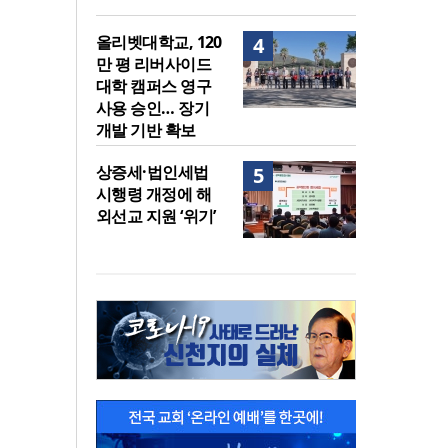
올리벳대학교, 120
4
만 평 리버사이드
대학 캠퍼스 영구
사용 승인… 장기
개발 기반 확보
상증세·법인세법
5
시행령 개정에 해
외선교 지원 ‘위기’