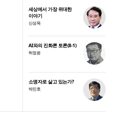
세상에서 가장 위대한
이야기
신성욱
AI와의 진화론 토론(8-1)
허정윤
소명자로 살고 있는가?
박진호