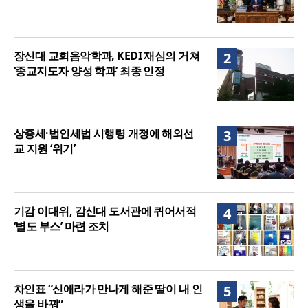
장신대 교회음악학과, KEDI 재심의 거쳐
2
‘종교지도자 양성 학과’ 최종 인정
상증세·법인세법 시행령 개정에 해외선
3
교 지원 ‘위기’
기감 이대위, 감신대 도서관에 퀴어서적
4
‘별도 부스’ 마련 조치
차인표 “신애라가 만나게 해준 딸이 내 인
5
생을 바꿔”