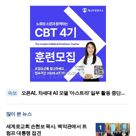
기감 이대위, 감신대 도서관에 퀴어서적 ‘별도 부스’ 마
련 조치
2026년 상반기 탈북민 입국 63명… 전년 동기 대비
속보
34.4% 감소
오픈AI, 차세대 AI 모델 ‘아스트라’ 일부 활동 중단…
“중대한 사이버 공격 역량 배제 못해”
김병기 의원직 제명 요구 국민동의청원… 13개 비위
의혹 경찰 수사 11개월째
오세훈, 용산공원 아파트 건설 관측에 재차 반대… “미
많이 본 뉴스
래세대 위한 국가적 자산”
기감 이대위, 감신대 도서관에 퀴어서적 ‘별도 부스’ 마
련 조치
2026년 상반기 탈북민 입국 63명… 전년 동기 대비
세계로교회 손현보 목사, 백악관에서 트
1
34.4% 감소
럼프 대통령 접견