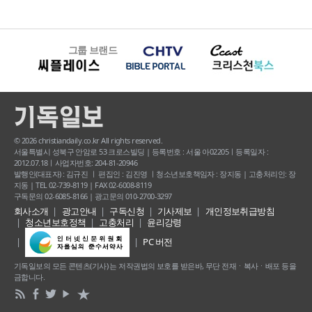
그룹 브랜드
© 2026 christiandaily.co.kr All rights reserved.
서울특별시 성북구 안암로 53 크로스빌딩 | 등록번호 : 서울 아02205ㅣ등록일자 :
2012.07.18ㅣ사업자번호: 204-81-20946
발행인(대표자) : 김규진 ㅣ 편집인 : 김진영 ㅣ청소년보호책임자 : 장지동 | 고충처리인: 장
지동 | TEL 02-739-8119 | FAX 02-6008-8119
구독문의 02-6085-8166 | 광고문의 010-2700-3297
회사소개
광고안내
구독신청
기사제보
개인정보취급방침
청소년보호정책
고충처리
윤리강령
PC 버전
기독일보의 모든 콘텐츠(기사) 는 저작권법의 보호를 받은바, 무단 전재ㆍ복사ㆍ배포 등을
금합니다.