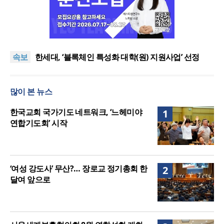
정신건강 치료 인프라 부족… 정신질환 평생유병률
27.8%, 중증 입원·재활 확충 과제
“킹스보이스오페라컴퍼니, 하나님의 목소리로 세상
속보
에 선한 영향력을”
한세대, ‘블록체인 특성화 대학(원) 지원사업’ 선정
찾으시는교회, 전 세대 목회 강화… ‘다음 세대 넘어 모
든 세대로’
[안보칼럼 64] 러일전쟁과 한일의정서
많이 본 뉴스
정신건강 치료 인프라 부족… 정신질환 평생유병률
27.8%, 중증 입원·재활 확충 과제
“킹스보이스오페라컴퍼니, 하나님의 목소리로 세상
한국교회 국가기도 네트워크, ‘느헤미야
1
에 선한 영향력을”
연합기도회’ 시작
‘여성 강도사’ 무산?… 장로교 정기총회 한
2
달여 앞으로