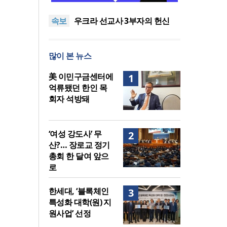
말씀은 같은데 왜 열매는 다를
美 이민구금센터에 억류됐던
속보
까?
한인 목회자 석방돼
우크라 선교사 3부자의 헌신
“미사일 속에서도 복음은 전해
“미래 선교, 분쟁·빈곤 지역 출
진다”
신이 주도”
인도 마하라슈트라주 개종 금
많이 본 뉴스
지법 시행… 기독교계 강력 반
[최원호 목사의 영혼의 양식 63]
발
말씀은 같은데 왜 열매는 다를
美 이민구금센터에 억류됐던
美 이민구금센터에
1
까?
한인 목회자 석방돼
억류됐던 한인 목
회자 석방돼
‘여성 강도사’ 무
2
산?… 장로교 정기
총회 한 달여 앞으
로
한세대, ‘블록체인
3
특성화 대학(원) 지
원사업’ 선정