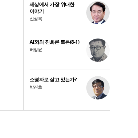
세상에서 가장 위대한
이야기
신성욱
AI와의 진화론 토론(8-1)
허정윤
소명자로 살고 있는가?
박진호