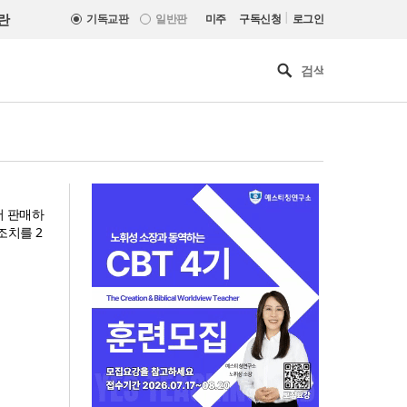
|
란
기독교판
일반판
미주
구독신청
로그인
서 판매하
조치를 2
[최원호 목사의 영혼의 양식 63]