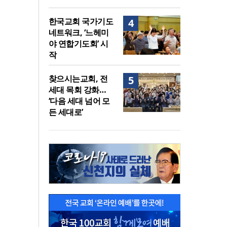
한국교회 국가기도
4
네트워크, ‘느헤미
야 연합기도회’ 시
작
찾으시는교회, 전
5
세대 목회 강화…
‘다음 세대 넘어 모
든 세대로’