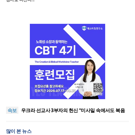
[최원호 목사의 영혼의 양식 63] 말씀은 같은데 왜 열
매는 다를까?
美 이민구금센터에 억류됐던 한인 목회자 석방돼
속보
우크라 선교사 3부자의 헌신 “미사일 속에서도 복음
은 전해진다”
“미래 선교, 분쟁·빈곤 지역 출신이 주도”
인도 마하라슈트라주 개종 금지법 시행… 기독교계
많이 본 뉴스
강력 반발
[최원호 목사의 영혼의 양식 63] 말씀은 같은데 왜 열