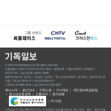
그룹 브랜드
© 2026 christiandaily.co.kr All rights reserved.
서울특별시 성북구 안암로 53 크로스빌딩 | 등록번호 : 서울 아02205ㅣ등록일자 :
2012.07.18ㅣ사업자번호: 204-81-20946
발행인(대표자) : 김규진 ㅣ 편집인 : 김진영 ㅣ청소년보호책임자 : 장지동 | 고충처리인: 장
지동 | TEL 02-739-8119 | FAX 02-6008-8119
구독문의 02-6085-8166 | 광고문의 010-2700-3297
회사소개
광고안내
구독신청
기사제보
개인정보취급방침
청소년보호정책
고충처리
윤리강령
PC 버전
기독일보의 모든 콘텐츠(기사) 는 저작권법의 보호를 받은바, 무단 전재ㆍ복사ㆍ배포 등을