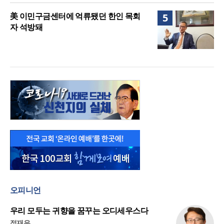
美 이민구금센터에 억류됐던 한인 목회
5
자 석방돼
오피니언
우리 모두는 귀향을 꿈꾸는 오디세우스다
정재우