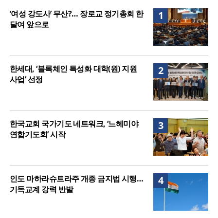
매는 다를까?
美 이민구금센터에 억류됐던 한인 목회자 석방돼
‘여성 강도사’ 무산?… 장로교 정기총회 한
1
달여 앞으로
한세대, ‘블록체인 특성화 대학(원) 지원
2
사업’ 선정
한국교회 국가기도 네트워크, ‘느헤미야
3
연합기도회’ 시작
인도 마하라슈트라주 개종 금지법 시행…
4
기독교계 강력 반발