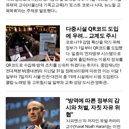
유재덕 교수(서울신대 기독교교육)가 ‘포스트 코로나 시대, 뉴노멀 교
육목회’라는 주제로 발표했다...
다중시설 QR코드 도입
에 우려… 교계도 주시
코로나19 감염 확산을 막기 위해
정부가 1일부터 QR코드를 도입했
다. 일종의 ‘전자명부 시스템’으로
시설에 출입하려는 이용자 정보를
QR코드로 수집해 방역 조치를 신속히 하겠다는 취지다. 중앙재난안
전대책본부(중대본)의 지난달 31일 정례브리핑에 따르면 이는 이달 1
일부터 7일까지 서울·인천·대전의 총 19개 시설에서 시범 도입된다.
클럽·노래방 등 고위험시설 일부와 교회·성당·도서관·영화관..
“방역에 따른 정부의 감
시와 처벌, 자칫 자유 위
협”
'사피엔스'의 저자인 유발 하라리
교수(Yuval Noah Harari)는 이번