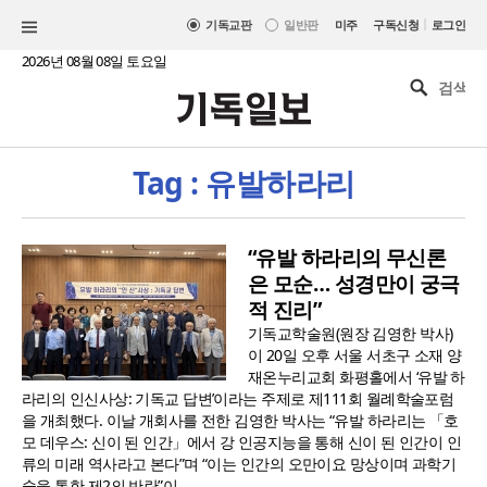
|
기독교판
일반판
미주
구독신청
로그인
2026년 08월 08일 토요일
Tag : 유발하라리
“유발 하라리의 무신론
은 모순… 성경만이 궁극
적 진리”
기독교학술원(원장 김영한 박사)
이 20일 오후 서울 서초구 소재 양
재온누리교회 화평홀에서 ‘유발 하
라리의 인신사상: 기독교 답변’이라는 주제로 제111회 월례학술포럼
을 개최했다. 이날 개회사를 전한 김영한 박사는 “유발 하라리는 「호
모 데우스: 신이 된 인간」에서 강 인공지능을 통해 신이 된 인간이 인
류의 미래 역사라고 본다”며 “이는 인간의 오만이요 망상이며 과학기
술을 통한 제2의 반란”이..