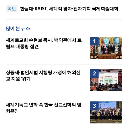
드릴게요”
한동대 RISE사업단, 포항 죽도시장 담은 로컬 매거진
속보
‘포항집’ 발간
한남대·KAIST, 세계적 광자·전자기학 국제학술대회
‘PIERS’ 대전 유치
세계기독교 변화 속 한국 선교신학의 방향은?
느헤미야 연합기도회, ‘왕의 기도’로 나라·한국교회·다
많이 본 뉴스
음세대 위해 합심
[독자투고] 폭염 속 90세 노점 할머니 “나중에 물건 사
드릴게요”
한동대 RISE사업단, 포항 죽도시장 담은 로컬 매거진
세계로교회 손현보 목사, 백악관에서 트
1
‘포항집’ 발간
럼프 대통령 접견
상증세·법인세법 시행령 개정에 해외선
2
교 지원 ‘위기’
세계기독교 변화 속 한국 선교신학의 방
3
향은?