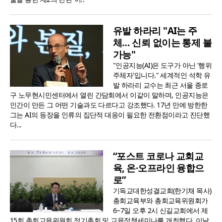
유발 하라리 "AI는 주
체… 신뢰 없이는 통제 불
가능"
"인공지능(AI)은 도구가 아닌 '행위
주체자'입니다." 세계적인 석학 유
발 하라리 교수는 최근 서울 종로
구 노무현시민센터에서 열린 간담회에서 이같이 말하며, 인공지능은
인간이 만든 그 어떤 기술과도 다르다고 강조했다. 17년 만에 방한한
그는 AI의 등장을 인류의 집단적 대응이 필요한 전환점이라고 진단했
다...
“포스트 코로나 교회교
육, 온·오프라인 융합으
로”
기독교대한성결교회(한기채 목사)
총회교육부와 총회교육위원회가
6~7일 오후 2시 신길교회에서 제
15회 총회교육위원회 정기총회 및 교육정책세미나를 개최했다. 이날