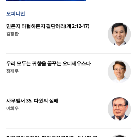
오피니언
믿든지 타협하든지 결단하라(계 2:12-17)
김창환
우리 모두는 귀향을 꿈꾸는 오디세우스다
정재우
사무엘서 35. 다윗의 실패
이희우