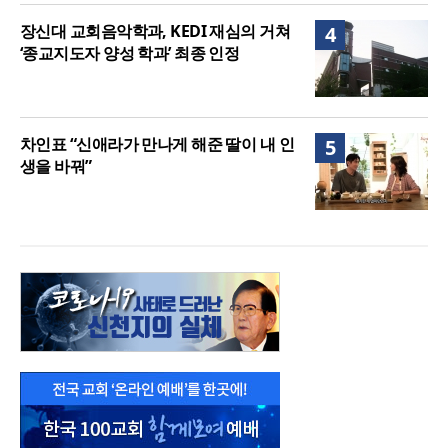
장신대 교회음악학과, KEDI 재심의 거쳐
4
‘종교지도자 양성 학과’ 최종 인정
차인표 “신애라가 만나게 해준 딸이 내 인
5
생을 바꿔”