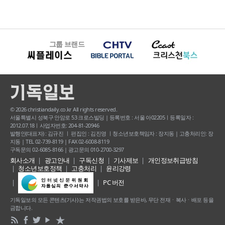
그룹 브랜드
© 2026 christiandaily.co.kr All rights reserved.
서울특별시 성북구 안암로 53 크로스빌딩 | 등록번호 : 서울 아02205ㅣ등록일자 :
2012.07.18ㅣ사업자번호: 204-81-20946
발행인(대표자) : 김규진 ㅣ 편집인 : 김진영 ㅣ청소년보호책임자 : 장지동 | 고충처리인: 장
지동 | TEL 02-739-8119 | FAX 02-6008-8119
구독문의 02-6085-8166 | 광고문의 010-2700-3297
회사소개
광고안내
구독신청
기사제보
개인정보취급방침
청소년보호정책
고충처리
윤리강령
PC 버전
기독일보의 모든 콘텐츠(기사) 는 저작권법의 보호를 받은바, 무단 전재ㆍ복사ㆍ배포 등을
금합니다.