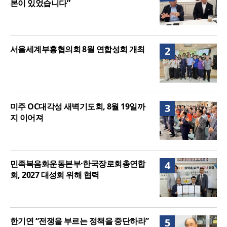
본이 있었습니다”
서울세계부흥협의회 8월 연합성회 개최
2
미주 OC대각성 새벽기도회, 8월 19일까
3
지 이어져
민족복음화운동본부·한국장로회총연합
4
회, 2027 대성회 위해 협력
한기연 “전쟁을 부르는 정책을 중단하라”
5