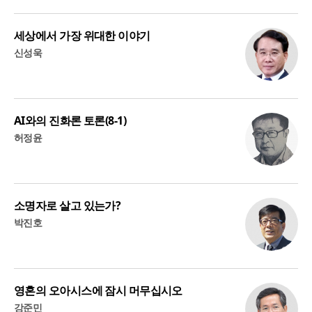
세상에서 가장 위대한 이야기
신성욱
AI와의 진화론 토론(8-1)
허정윤
소명자로 살고 있는가?
박진호
영혼의 오아시스에 잠시 머무십시오
강준민