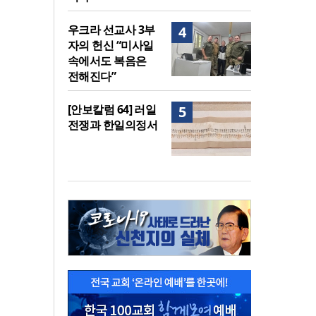
우크라 선교사 3부
4
자의 헌신 “미사일
속에서도 복음은
전해진다”
[안보칼럼 64] 러일
5
전쟁과 한일의정서