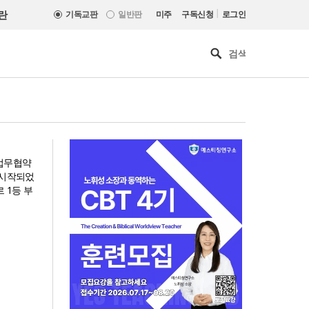
|
란
기독교판
일반판
미주
구독신청
로그인
 업무협약
 시작되었
 1등 부
[최원호 목사의 영혼의 양식 63]