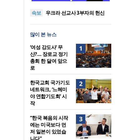
말씀은 같은데 왜 열매는 다를
美 이민구금센터에 억류됐던
속보
까?
한인 목회자 석방돼
우크라 선교사 3부자의 헌신
“미사일 속에서도 복음은 전해
“미래 선교, 분쟁·빈곤 지역 출
진다”
신이 주도”
인도 마하라슈트라주 개종 금
많이 본 뉴스
지법 시행… 기독교계 강력 반
[최원호 목사의 영혼의 양식 63]
발
말씀은 같은데 왜 열매는 다를
美 이민구금센터에 억류됐던
‘여성 강도사’ 무
1
까?
한인 목회자 석방돼
산?… 장로교 정기
총회 한 달여 앞으
로
한국교회 국가기도
2
네트워크, ‘느헤미
야 연합기도회’ 시
작
“한국 복음의 시작
3
에는 미국보다 먼
저 일본이 있었습
니다”