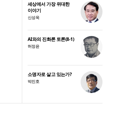
세상에서 가장 위대한
이야기
신성욱
AI와의 진화론 토론(8-1)
허정윤
소명자로 살고 있는가?
박진호