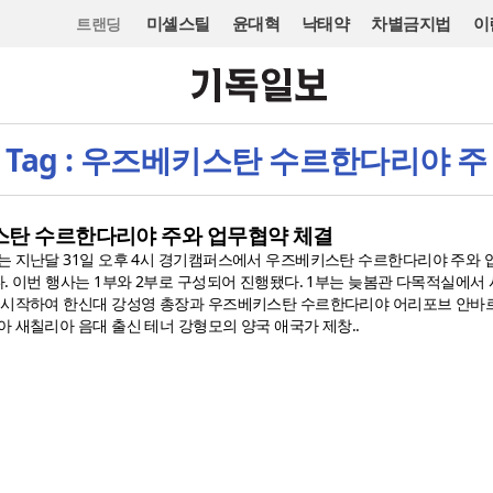
미셸스틸
윤대혁
낙태약
차별금지법
이
트랜딩
Tag : 우즈베키스탄 수르한다리야 주
스탄 수르한다리야 주와 업무협약 체결
는 지난달 31일 오후 4시 경기캠퍼스에서 우즈베키스탄 수르한다리야 주와
다. 이번 행사는 1부와 2부로 구성되어 진행됐다. 1부는 늦봄관 다목적실에서
 시작하여 한신대 강성영 총장과 우즈베키스탄 수르한다리야 어리포브 안바르
 새칠리아 음대 출신 테너 강형모의 양국 애국가 제창..