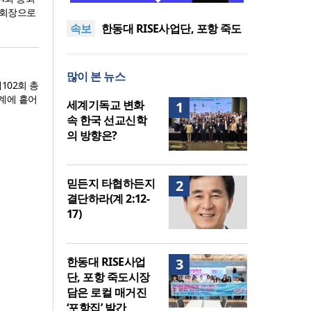
도’로 나라·한국교회·다음세대
세기총 “자유를 지키며 하나 된
 총회장으로
속보
위해 합심
희망의 미래를 향하여”
한동대 RISE사업단, 포항 죽도
시장 담은 로컬 매거진 ‘포항집’
한남대·KAIST, 세계적 광자·전
발간
자기학 국제학술대회 ‘PIERS’
세계기독교 변화 속 한국 선교
많이 본 뉴스
대전 유치
신학의 방향은?
느헤미야 연합기도회, ‘왕의 기
02회 총
도’로 나라·한국교회·다음세대
세기총 “자유를 지키며 하나 된
계에 흩어
세계기독교 변화
1
위해 합심
희망의 미래를 향하여”
속 한국 선교신학
의 방향은?
믿든지 타협하든지
2
결단하라(계 2:12-
17)
한동대 RISE사업
3
단, 포항 죽도시장
담은 로컬 매거진
‘포항집’ 발간