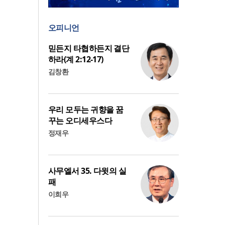
오피니언
믿든지 타협하든지 결단
하라(계 2:12-17)
김창환
우리 모두는 귀향을 꿈
꾸는 오디세우스다
정재우
사무엘서 35. 다윗의 실
패
이희우