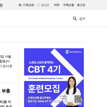
|
란
기독교판
일반판
미주
구독신청
로그인
8일 서울
합동)가
사 순서로
, 부총
회)를 제
느헤미야 연합기도회, ‘왕의 기
4회 총회