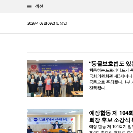
섹션
2026년 08월 09일 일요일
“동물보호법도 있
행동하는프로라이프가 주관
국회의원회관 제3세미나실
공동으로 주최했다. 1부 
진행됐다...
예장합동 제 104
회장 후보 소강석 
예장 합동 제 104회기 
104회 총회장 후보로 추