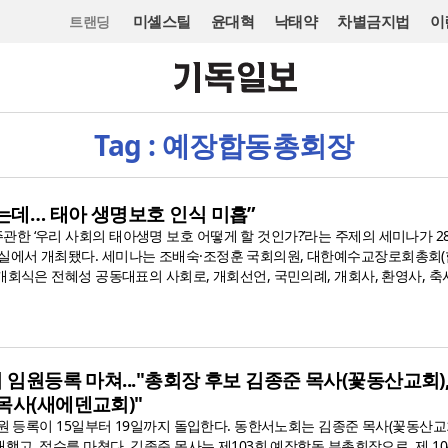
미셸스틸
윤대혁
낙태약
차별금지법
이
트랜딩
Tag : 예장합동총회장
는데… 태아 생명보호 인식 미흡”
한 ‘우리 사회의 태아생명 보호 어떻게 할 것인가?’라는 주제의 세미나가 2
에서 개최됐다. 세미나는 조배숙·조정훈 국회의원, 대한예수교장로회총회(
개회식은 전혜성 공동대표의 사회로, 개회선언, 국민의례, 개회사, 환영사, 축
회 임원등록 마쳐..."총회장 후보 김종준 목사(꽃동산교회)
목사(새에덴교회)"
임원 등록이 15일부터 19일까지 돌입한다. 동한서노회는 김종준 목사(꽃동산교
대했고, 접수를 마쳤다. 김종준 목사는 제103회 예장합동 부총회장으로, 제 10