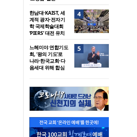
한남대·KAIST, 세
4
계적 광자·전자기
학 국제학술대회
‘PIERS’ 대전 유치
느헤미야 연합기도
5
회, ‘왕의 기도’로
나라·한국교회·다
음세대 위해 합심