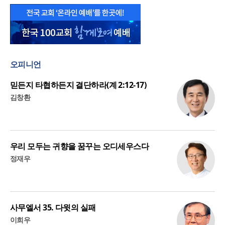
오피니언
믿든지 타협하든지 결단하라(계 2:12-17)
김창환
우리 모두는 귀향을 꿈꾸는 오디세우스다
정재우
사무엘서 35. 다윗의 실패
이희우