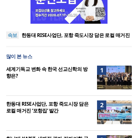
느헤미야 연합기도회, ‘왕의 기도’로 나라·한국교회·다
음세대 위해 합심
세기총 “자유를 지키며 하나 된 희망의 미래를 향하
속보
여”
한동대 RISE사업단, 포항 죽도시장 담은 로컬 매거진
‘포항집’ 발간
한남대·KAIST, 세계적 광자·전자기학 국제학술대회
‘PIERS’ 대전 유치
세계기독교 변화 속 한국 선교신학의 방향은?
많이 본 뉴스
느헤미야 연합기도회, ‘왕의 기도’로 나라·한국교회·다
음세대 위해 합심
세기총 “자유를 지키며 하나 된 희망의 미래를 향하
세계기독교 변화 속 한국 선교신학의 방
1
여”
향은?
한동대 RISE사업단, 포항 죽도시장 담은
2
로컬 매거진 ‘포항집’ 발간