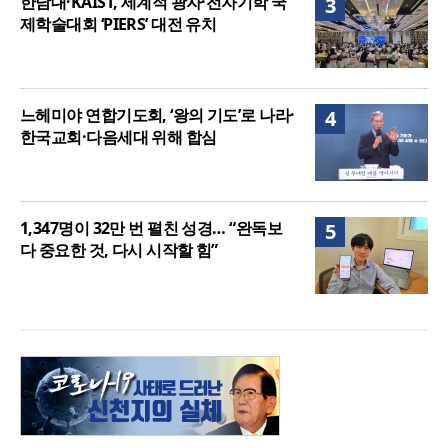
한남대·KAIST, 세계적 광자·전자기학 국
3
제학술대회 ‘PIERS’ 대전 유치
느헤미야 연합기도회, ‘왕의 기도’로 나라·
4
한국교회·다음세대 위해 합심
1,347명이 32만 번 펼친 성경… “완독보
5
다 중요한 것, 다시 시작할 힘”