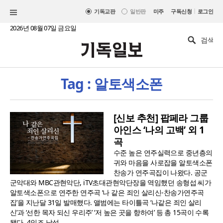
|
기독교판
일반판
미주
구독신청
로그인
2026년 08월 07일 금요일
Tag : 알토색소폰
[신보 추천] 팝페라 그룹
아인스 ‘나의 고백’ 외 1
곡
수준 높은 연주실력으로 중년층의
귀와 마음을 사로잡을 알토색소폰
찬송가 연주곡집이 나왔다. 공군
군악대와 MBC관현악단, iTV초대관현악단장을 역임했던 송형섭 씨가
알토색소폰으로 연주한 연주곡 ‘나 같은 죄인 살리신-찬송가연주곡
집’을 지난달 31일 발매했다. 앨범에는 타이틀곡 ‘나같은 죄인 살리
신’과 ‘선한 목자 되신 우리주’ ‘저 높은 곳을 향하여’ 등 총 15곡이 수록
됐다. 4인조 남성..