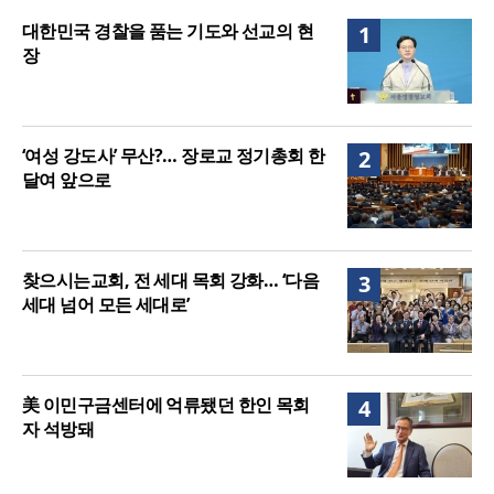
매는 다를까?
美 이민구금센터에 억류됐던 한인 목회자 석방돼
대한민국 경찰을 품는 기도와 선교의 현
1
장
‘여성 강도사’ 무산?… 장로교 정기총회 한
2
달여 앞으로
찾으시는교회, 전 세대 목회 강화… ‘다음
3
세대 넘어 모든 세대로’
美 이민구금센터에 억류됐던 한인 목회
4
자 석방돼