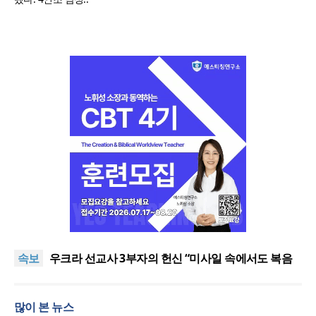
[최원호 목사의 영혼의 양식 63] 말씀은 같은데 왜 열
매는 다를까?
美 이민구금센터에 억류됐던 한인 목회자 석방돼
속보
우크라 선교사 3부자의 헌신 “미사일 속에서도 복음
은 전해진다”
“미래 선교, 분쟁·빈곤 지역 출신이 주도”
인도 마하라슈트라주 개종 금지법 시행… 기독교계
많이 본 뉴스
강력 반발
[최원호 목사의 영혼의 양식 63] 말씀은 같은데 왜 열