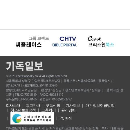
그룹 브랜드
© 2026 christiandaily.co.kr All rights reserved.
서울특별시 성북구 안암로 53 크로스빌딩 | 등록번호 : 서울 아02205ㅣ등록일자 :
2012.07.18ㅣ사업자번호: 204-81-20946
발행인(대표자) : 김규진 ㅣ 편집인 : 김진영 ㅣ청소년보호책임자 : 장지동 | 고충처리인: 장
지동 | TEL 02-739-8119 | FAX 02-6008-8119
구독문의 02-6085-8166 | 광고문의 010-2700-3297
회사소개
광고안내
구독신청
기사제보
개인정보취급방침
청소년보호정책
고충처리
윤리강령
PC 버전
기독일보의 모든 콘텐츠(기사) 는 저작권법의 보호를 받은바, 무단 전재ㆍ복사ㆍ배포 등을