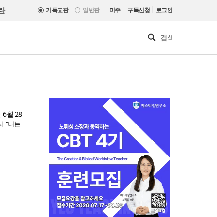
|
란
기독교판
일반판
미주
구독신청
로그인
6월 28
서 “나는
[최원호 목사의 영혼의 양식 63]