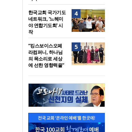
한국교회 국가기도
4
네트워크, ‘느헤미
야 연합기도회’ 시
작
“킹스보이스오페
5
라컴퍼니, 하나님
의 목소리로 세상
에 선한 영향력을”