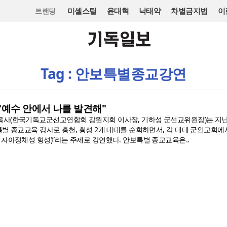
미셸스틸
윤대혁
낙태약
차별금지법
이
트랜딩
Tag : 안보특별종교강연
"예수 안에서 나를 발견해"
사(한국기독교군선교연합회 강원지회 이사장, 기하성 군선교위원장)는 지난 
별 종교교육 강사로 홍천, 횡성 2개 대대를 순회하면서, 각 대대 군인교회에
 자아정체성 형성)”라는 주제로 강연했다. 안보특별 종교교육은..