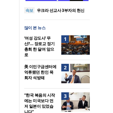
말씀은 같은데 왜 열매는 다를
美 이민구금센터에 억류됐던
속보
까?
한인 목회자 석방돼
우크라 선교사 3부자의 헌신
“미사일 속에서도 복음은 전해
“미래 선교, 분쟁·빈곤 지역 출
진다”
신이 주도”
인도 마하라슈트라주 개종 금
많이 본 뉴스
지법 시행… 기독교계 강력 반
[최원호 목사의 영혼의 양식 63]
발
말씀은 같은데 왜 열매는 다를
美 이민구금센터에 억류됐던
‘여성 강도사’ 무
1
까?
한인 목회자 석방돼
산?… 장로교 정기
총회 한 달여 앞으
로
美 이민구금센터에
2
억류됐던 한인 목
회자 석방돼
“한국 복음의 시작
3
에는 미국보다 먼
저 일본이 있었습
니다”