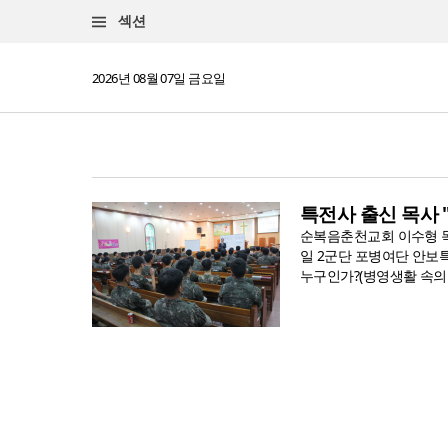
섹션
2026년 08월 07일 금요일
특전사 출신 목사 
순복음춘천교회 이수형 목
일 2군단 포병여단 안보특
누구인가?(병영생활 속의