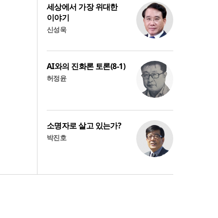
세상에서 가장 위대한
이야기
신성욱
AI와의 진화론 토론(8-1)
허정윤
소명자로 살고 있는가?
박진호