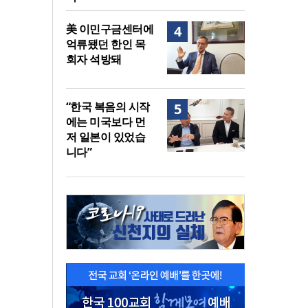
美 이민구금센터에
4
억류됐던 한인 목
회자 석방돼
“한국 복음의 시작
5
에는 미국보다 먼
저 일본이 있었습
니다”