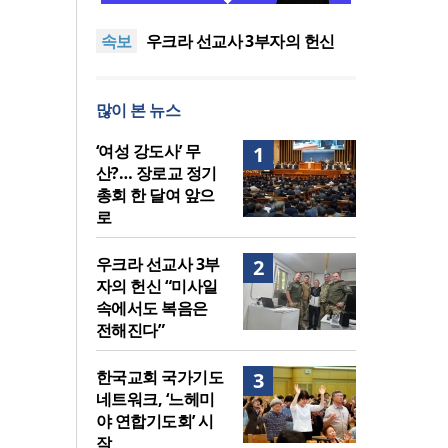
말씀은 같은데 왜 열매는 다를
美 이민구금센터에 억류됐던
속보
까?
한인 목회자 석방돼
우크라 선교사 3부자의 헌신
“미사일 속에서도 복음은 전해
“미래 선교, 분쟁·빈곤 지역 출
진다”
신이 주도”
인도 마하라슈트라주 개종 금
많이 본 뉴스
지법 시행… 기독교계 강력 반
[최원호 목사의 영혼의 양식 63]
발
말씀은 같은데 왜 열매는 다를
美 이민구금센터에 억류됐던
‘여성 강도사’ 무
1
까?
한인 목회자 석방돼
산?… 장로교 정기
총회 한 달여 앞으
로
우크라 선교사 3부
2
자의 헌신 “미사일
속에서도 복음은
전해진다”
한국교회 국가기도
3
네트워크, ‘느헤미
야 연합기도회’ 시
작