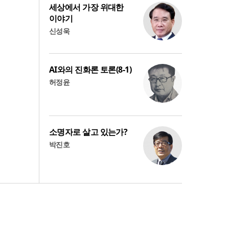
세상에서 가장 위대한
이야기
신성욱
AI와의 진화론 토론(8-1)
허정윤
소명자로 살고 있는가?
박진호