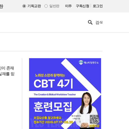
|
란
기독교판
일반판
미주
구독신청
로그인
신이 존재
 실재를 믿
[최원호 목사의 영혼의 양식 63]