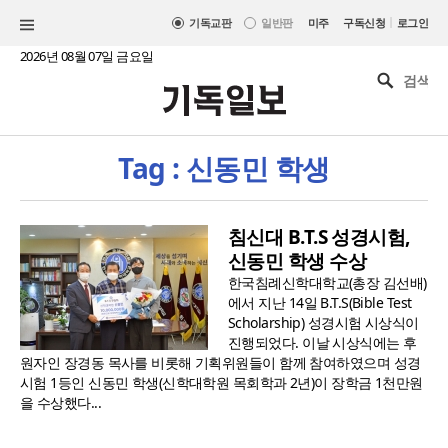
|
기독교판
일반판
미주
구독신청
로그인
2026년 08월 07일 금요일
Tag : 신동민 학생
침신대 B.T.S 성경시험,
신동민 학생 수상
한국침례신학대학교(총장 김선배)
에서 지난 14일 B.T.S(Bible Test
Scholarship) 성경시험 시상식이
진행되었다. 이날 시상식에는 후
원자인 장경동 목사를 비롯해 기획위원들이 함께 참여하였으며 성경
시험 1등인 신동민 학생(신학대학원 목회학과 2년)이 장학금 1천만원
을 수상했다...