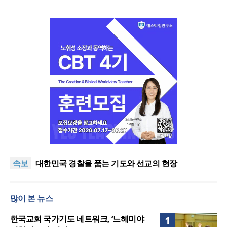
한기연 “전쟁을 부르는 정책을 중단하라”
정신건강 치료 인프라 부족… 정신질환 평생유병률
속보
27.8%, 중증 입원·재활 확충 과제
대한민국 경찰을 품는 기도와 선교의 현장
한국교회 국가기도 네트워크, ‘느헤미야 연합기도회’
시작
“기도로 시작한 스틸 美 대사, 한미동맹의 가교 되어
많이 본 뉴스
주길”
한기연 “전쟁을 부르는 정책을 중단하라”
정신건강 치료 인프라 부족… 정신질환 평생유병률
한국교회 국가기도 네트워크, ‘느헤미야
1
27.8%, 중증 입원·재활 확충 과제