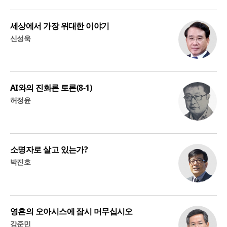
세상에서 가장 위대한 이야기
신성욱
AI와의 진화론 토론(8-1)
허정윤
소명자로 살고 있는가?
박진호
영혼의 오아시스에 잠시 머무십시오
강준민