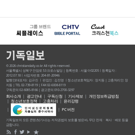
그룹 브랜드
© 2026 christiandaily.co.kr All rights reserved.
서울특별시 성북구 안암로 53 크로스빌딩 | 등록번호 : 서울 아02205ㅣ등록일자 :
2012.07.18ㅣ사업자번호: 204-81-20946
발행인(대표자) : 김규진 ㅣ 편집인 : 김진영 ㅣ청소년보호책임자 : 장지동 | 고충처리인: 장
지동 | TEL 02-739-8119 | FAX 02-6008-8119
구독문의 02-6085-8166 | 광고문의 010-2700-3297
회사소개
광고안내
구독신청
기사제보
개인정보취급방침
청소년보호정책
고충처리
윤리강령
PC 버전
기독일보의 모든 콘텐츠(기사) 는 저작권법의 보호를 받은바, 무단 전재ㆍ복사ㆍ배포 등을
금합니다.