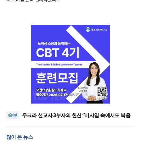
[최원호 목사의 영혼의 양식 63] 말씀은 같은데 왜 열
매는 다를까?
美 이민구금센터에 억류됐던 한인 목회자 석방돼
속보
우크라 선교사 3부자의 헌신 “미사일 속에서도 복음
은 전해진다”
“미래 선교, 분쟁·빈곤 지역 출신이 주도”
인도 마하라슈트라주 개종 금지법 시행… 기독교계
많이 본 뉴스
강력 반발
[최원호 목사의 영혼의 양식 63] 말씀은 같은데 왜 열