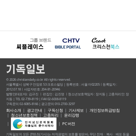
그룹 브랜드
© 2026 christiandaily.co.kr All rights reserved.
서울특별시 성북구 안암로 53 크로스빌딩 | 등록번호 : 서울 아02205ㅣ등록일자 :
2012.07.18ㅣ사업자번호: 204-81-20946
발행인(대표자) : 김규진 ㅣ 편집인 : 김진영 ㅣ청소년보호책임자 : 장지동 | 고충처리인: 장
지동 | TEL 02-739-8119 | FAX 02-6008-8119
구독문의 02-6085-8166 | 광고문의 010-2700-3297
회사소개
광고안내
구독신청
기사제보
개인정보취급방침
청소년보호정책
고충처리
윤리강령
PC 버전
기독일보의 모든 콘텐츠(기사) 는 저작권법의 보호를 받은바, 무단 전재ㆍ복사ㆍ배포 등을