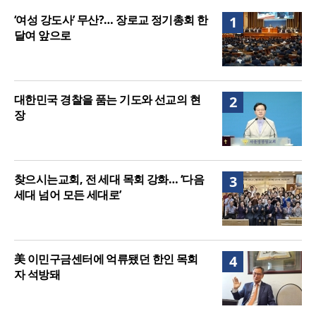
매는 다를까?
美 이민구금센터에 억류됐던 한인 목회자 석방돼
‘여성 강도사’ 무산?… 장로교 정기총회 한
1
달여 앞으로
대한민국 경찰을 품는 기도와 선교의 현
2
장
찾으시는교회, 전 세대 목회 강화… ‘다음
3
세대 넘어 모든 세대로’
美 이민구금센터에 억류됐던 한인 목회
4
자 석방돼