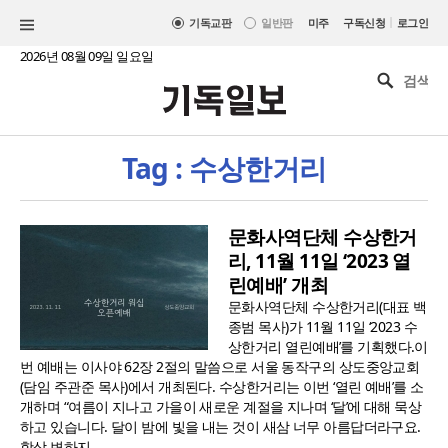
|
기독교판
일반판
미주
구독신청
로그인
2026년 08월 09일 일요일
Tag : 수상한거리
문화사역단체 수상한거
리, 11월 11일 ‘2023 열
린예배’ 개최
문화사역단체 수상한거리(대표 백
종범 목사)가 11월 11일 ‘2023 수
상한거리 열린예배’를 기획했다.이
번 예배는 이사야 62장 2절의 말씀으로 서울 동작구의 상도중앙교회
(담임 주관준 목사)에서 개최된다. 수상한거리는 이번 ‘열린 예배’를 소
개하며 “여름이 지나고 가을이 새로운 계절을 지나며 ‘달’에 대해 묵상
하고 있습니다. 달이 밤에 빛을 내는 것이 새삼 너무 아름답더라구요.
항상 변하지 ..