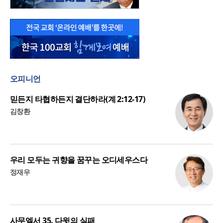
오피니언
믿든지 타협하든지 결단하라(계 2:12-17)
김창환
우리 모두는 귀향을 꿈꾸는 오디세우스다
정재우
사무엘서 35. 다윗의 실패