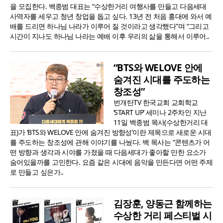
을 모집한다. 백종범 대표는 “수상한거리 여행사를 만들고 다음세대
사역자를 세우고 청년 창업을 돕고 싶다. 13년 전 처음 홍대에 와서 예
배를 드리면 하나님 나라가 이루어 질 것이라고 생각했다”며 “그리고
시간이 지나도 하나님 나라는 예배 이후 우리의 삶을 통해서 이루어..
“BTS와 WELOVE 안에
숨겨진 시대를 주도하는
창조성”
번개탄TV 한국교회 교회학교
‘START UP’ 세미나 2주차인 지난
11일 백종범 목사(수상한거리 대
표)가 ‘BTS와 WELOVE 안에 숨겨진 방향성’이란 제목으로 새로운 시대
를 주도하는 창조성에 관해 이야기를 나눴다. 백 목사는 “콘텐츠가 어
떤 방향과 생각과 시야를 가졌을 때 다음세대가 좋아할 만한 요소가
숨어있을까를 고민한다. 요즘 같은 시대에 음악을 만든다면 어떤 주제
로 만들고 싶은가..
김장훈, 양동근 함께하는
수상한 거리 페스티벌 시