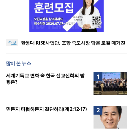
느헤미야 연합기도회, ‘왕의 기도’로 나라·한국교회·다
음세대 위해 합심
세기총 “자유를 지키며 하나 된 희망의 미래를 향하
속보
여”
한동대 RISE사업단, 포항 죽도시장 담은 로컬 매거진
‘포항집’ 발간
한남대·KAIST, 세계적 광자·전자기학 국제학술대회
‘PIERS’ 대전 유치
세계기독교 변화 속 한국 선교신학의 방향은?
많이 본 뉴스
느헤미야 연합기도회, ‘왕의 기도’로 나라·한국교회·다
음세대 위해 합심
세기총 “자유를 지키며 하나 된 희망의 미래를 향하
세계기독교 변화 속 한국 선교신학의 방
1
여”
향은?
믿든지 타협하든지 결단하라(계 2:12-17)
2