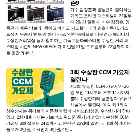
즌9
가수 김장훈과 양동근이 참여하는
기독교 온라인 페스티벌이 21일부
터 2일간 열린다. 가수 김장훈, 양
동근과 배우 남보라, ‘원하고 바라고 기도합니다’의 민호기목사, 라스
트싱어 우승자 ‘행복’의 하니 사모, ‘선한 능력으로’ 나무엔과 헤리티지,
수상한거리워십 등이 참여하는 기독교문화페스티벌 수상한 거리 페
스티벌 시즌9 [NEW GRACE]가 이번달 21일 토요일부터 22일까지 이
틀 동안 유튜브..
3회 수상한 CCM 가요제
열린다
제3회 ‘수상한 CCM 가요제’가 26
일 오전 11시부터 오후 11시까지
홍대 수상한거리 공연장과 유튜브
채널에서 열린다. 이 대회 1회 대
상수상자는 위러브의 이종현과 랩퍼 다비드(남성민, 수상한거리 Ent)
였고, 2회 대회에서는 기브너스 워십(김준기)가 받았다. 수상한 CCM
가요제 3회 접수는 24일까지고 본선은 26일에 열린다. 대회 참가비는
솔로가 2만원, 2 ~3인이 3만원, 4인 ..