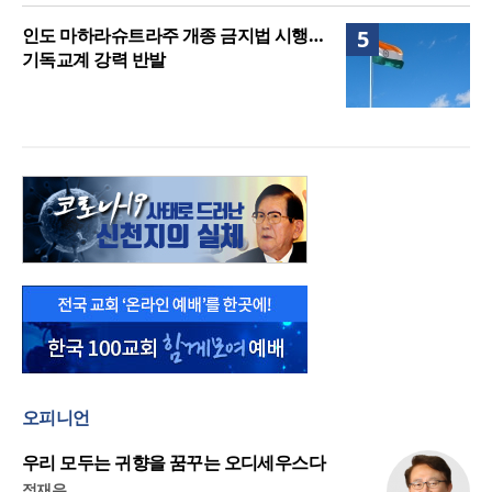
인도 마하라슈트라주 개종 금지법 시행…
5
기독교계 강력 반발
오피니언
우리 모두는 귀향을 꿈꾸는 오디세우스다
정재우