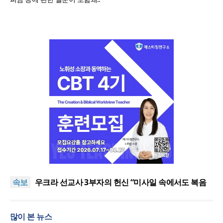
[최원호 목사의 영혼의 양식 63] 말씀은 같은데 왜 열
매는 다를까?
美 이민구금센터에 억류됐던 한인 목회자 석방돼
속보
우크라 선교사 3부자의 헌신 “미사일 속에서도 복음
은 전해진다”
“미래 선교, 분쟁·빈곤 지역 출신이 주도”
인도 마하라슈트라주 개종 금지법 시행… 기독교계
많이 본 뉴스
강력 반발
[최원호 목사의 영혼의 양식 63] 말씀은 같은데 왜 열