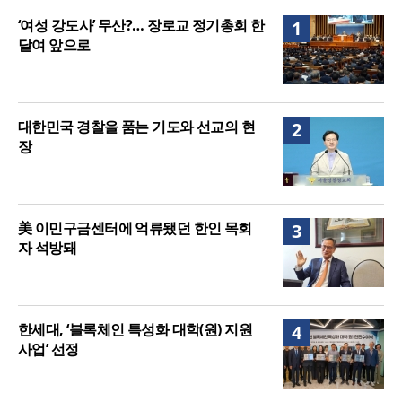
매는 다를까?
美 이민구금센터에 억류됐던 한인 목회자 석방돼
‘여성 강도사’ 무산?… 장로교 정기총회 한
1
달여 앞으로
대한민국 경찰을 품는 기도와 선교의 현
2
장
美 이민구금센터에 억류됐던 한인 목회
3
자 석방돼
한세대, ‘블록체인 특성화 대학(원) 지원
4
사업’ 선정