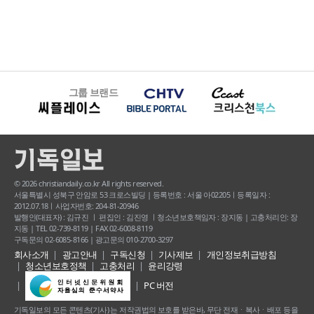
그룹 브랜드
© 2026 christiandaily.co.kr All rights reserved.
서울특별시 성북구 안암로 53 크로스빌딩 | 등록번호 : 서울 아02205ㅣ등록일자 :
2012.07.18ㅣ사업자번호: 204-81-20946
발행인(대표자) : 김규진 ㅣ 편집인 : 김진영 ㅣ청소년보호책임자 : 장지동 | 고충처리인: 장
지동 | TEL 02-739-8119 | FAX 02-6008-8119
구독문의 02-6085-8166 | 광고문의 010-2700-3297
회사소개
광고안내
구독신청
기사제보
개인정보취급방침
청소년보호정책
고충처리
윤리강령
PC 버전
기독일보의 모든 콘텐츠(기사) 는 저작권법의 보호를 받은바, 무단 전재ㆍ복사ㆍ배포 등을