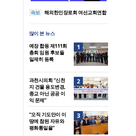
유와 평화통일을”
미주 OC대각성 새벽기도회, 8
속보
월 19일까지 이어져
해외한인장로회 여선교회연합
회, 장학금 전달
CMF선교원, 8월 정기모임 갖고
예배와 친교 나눠
검찰공화국인가, 경찰공화국인
많이 본 뉴스
가, 아니면 국민의 공화국인가
“오직 기도만이 이 땅에 참된 자
유와 평화통일을”
미주 OC대각성 새벽기도회, 8
예장 합동 제111회
1
월 19일까지 이어져
총회 임원 후보들
일제히 등록
과천시의회 “신천
2
지 건물 용도변경,
종교 아닌 공공 이
익 문제”
“오직 기도만이 이
3
땅에 참된 자유와
평화통일을”