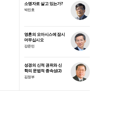
소명자로 살고 있는가?
박진호
영혼의 오아시스에 잠시
머무십시오
강준민
성경의 신적 권위와 신
학의 문법적 종속성(2)
김정부