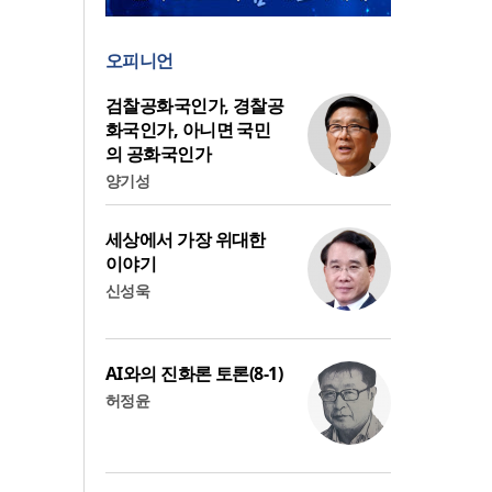
오피니언
검찰공화국인가, 경찰공
화국인가, 아니면 국민
의 공화국인가
양기성
세상에서 가장 위대한
이야기
신성욱
AI와의 진화론 토론(8-1)
허정윤