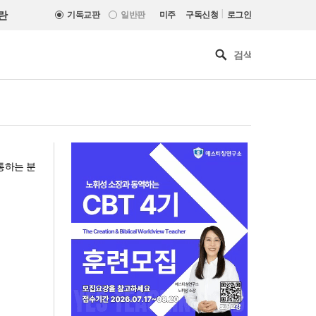
|
란
기독교판
일반판
미주
구독신청
로그인
통하는 분
“오직 기도만이 이 땅에 참된 자