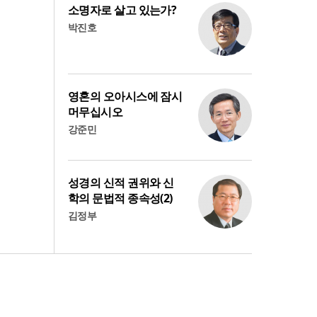
소명자로 살고 있는가?
박진호
영혼의 오아시스에 잠시
머무십시오
강준민
성경의 신적 권위와 신
학의 문법적 종속성(2)
김정부