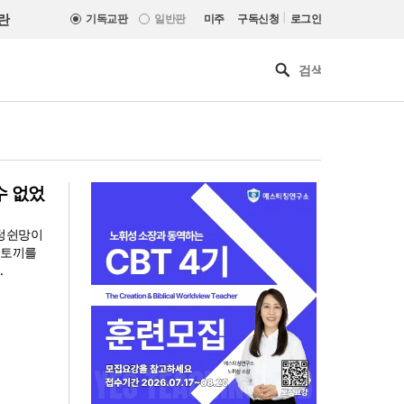
|
란
기독교판
일반판
미주
구독신청
로그인
수 없었
 텅쉰망이
 토끼를
.
“한국 복음의 시작에는 미국보