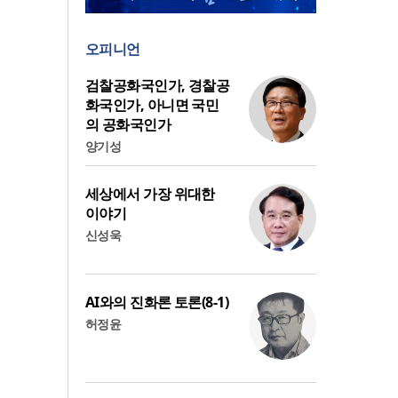
오피니언
검찰공화국인가, 경찰공
화국인가, 아니면 국민
의 공화국인가
양기성
세상에서 가장 위대한
이야기
신성욱
AI와의 진화론 토론(8-1)
허정윤