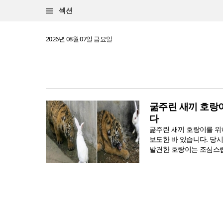
섹션
2026년 08월 07일 금요일
굶주린 새끼 호랑이
다
굶주린 새끼 호랑이를 위
보도한 바 있습니다. 당
발견한 호랑이는 조심스럽