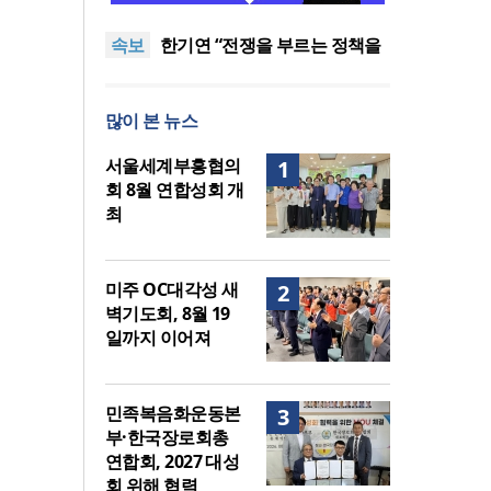
다 먼저 일본이 있었습니다”
“기도로 시작한 스틸 美 대사,
속보
한미동맹의 가교 되어주길”
한기연 “전쟁을 부르는 정책을
중단하라”
서울세계부흥협의회 8월 연합
성회 개최
민족복음화운동본부·한국장로
많이 본 뉴스
회총연합회, 2027 대성회 위해
“한국 복음의 시작에는 미국보
협력
다 먼저 일본이 있었습니다”
“기도로 시작한 스틸 美 대사,
서울세계부흥협의
1
한미동맹의 가교 되어주길”
회 8월 연합성회 개
최
미주 OC대각성 새
2
벽기도회, 8월 19
일까지 이어져
민족복음화운동본
3
부·한국장로회총
연합회, 2027 대성
회 위해 협력