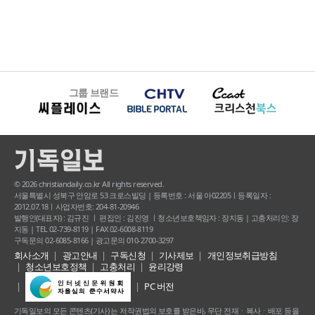
그룹 브랜드
© 2026 christiandaily.co.kr All rights reserved.
서울특별시 성북구 안암로 53 크로스빌딩 | 등록번호 : 서울 아02205ㅣ등록일자 :
2012.07.18ㅣ사업자번호: 204-81-20946
발행인(대표자) : 김규진 ㅣ 편집인 : 김진영 ㅣ청소년보호책임자 : 장지동 | 고충처리인: 장
지동 | TEL 02-739-8119 | FAX 02-6008-8119
구독문의 02-6085-8166 | 광고문의 010-2700-3297
회사소개
광고안내
구독신청
기사제보
개인정보취급방침
청소년보호정책
고충처리
윤리강령
PC 버전
기독일보의 모든 콘텐츠(기사) 는 저작권법의 보호를 받은바, 무단 전재ㆍ복사ㆍ배포 등을