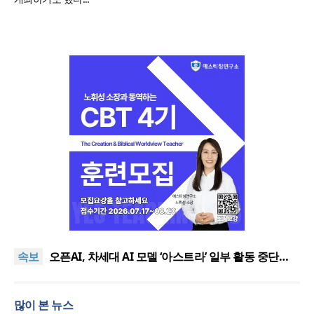
기감 이대위, 감신대 도서관에 퀴어서적 ‘별도 부스’ 마
련 조치
2026년 상반기 탈북민 입국 63명… 전년 동기 대비
속보
34.4% 감소
오픈AI, 차세대 AI 모델 ‘아스트라’ 일부 활동 중단…
“중대한 사이버 공격 역량 배제 못해”
김병기 의원직 제명 요구 국민동의청원… 13개 비위
의혹 경찰 수사 11개월째
오세훈, 용산공원 아파트 건설 관측에 재차 반대… “미
많이 본 뉴스
래세대 위한 국가적 자산”
기감 이대위, 감신대 도서관에 퀴어서적 ‘별도 부스’ 마