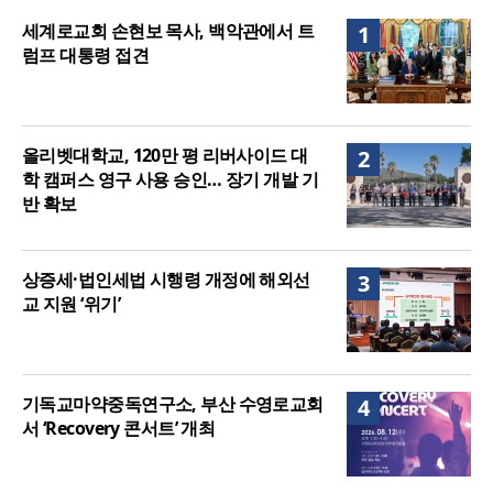
련 조치
2026년 상반기 탈북민 입국 63명… 전년 동기 대비
세계로교회 손현보 목사, 백악관에서 트
1
34.4% 감소
럼프 대통령 접견
올리벳대학교, 120만 평 리버사이드 대
2
학 캠퍼스 영구 사용 승인… 장기 개발 기
반 확보
상증세·법인세법 시행령 개정에 해외선
3
교 지원 ‘위기’
기독교마약중독연구소, 부산 수영로교회
4
서 ‘Recovery 콘서트’ 개최