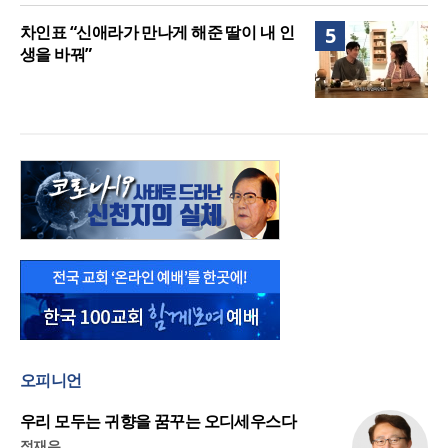
차인표 “신애라가 만나게 해준 딸이 내 인
5
생을 바꿔”
오피니언
우리 모두는 귀향을 꿈꾸는 오디세우스다
정재우