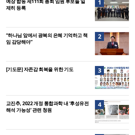
예장 합동 제111회 총회 임원 후보들 일
1
제히 등록
“하나님 앞에서 광복의 은혜 기억하고 책
2
임 감당해야”
[기도문] 자존감 회복을 위한 기도
3
교진추, 2022 개정 통합과학 내 ‘후성유전
4
해석 가능성’ 관련 청원