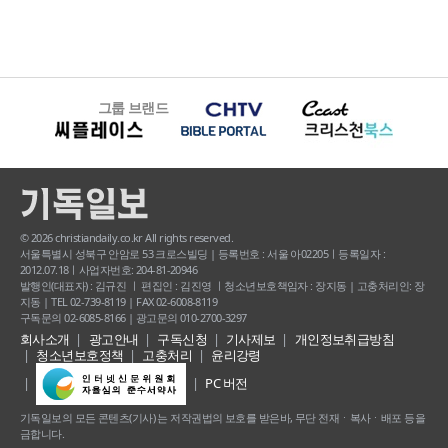
그룹 브랜드
© 2026 christiandaily.co.kr All rights reserved.
서울특별시 성북구 안암로 53 크로스빌딩 | 등록번호 : 서울 아02205ㅣ등록일자 :
2012.07.18ㅣ사업자번호: 204-81-20946
발행인(대표자) : 김규진 ㅣ 편집인 : 김진영 ㅣ청소년보호책임자 : 장지동 | 고충처리인: 장
지동 | TEL 02-739-8119 | FAX 02-6008-8119
구독문의 02-6085-8166 | 광고문의 010-2700-3297
회사소개
광고안내
구독신청
기사제보
개인정보취급방침
청소년보호정책
고충처리
윤리강령
PC 버전
기독일보의 모든 콘텐츠(기사) 는 저작권법의 보호를 받은바, 무단 전재ㆍ복사ㆍ배포 등을
금합니다.