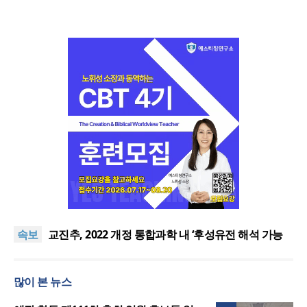
횃불트리니티신학대학원대, ACSI 국제 기독교사 자
격 과정 신설
“하나님 앞에서 광복의 은혜 기억하고 책임 감당해야”
속보
교진추, 2022 개정 통합과학 내 ‘후성유전 해석 가능
성’ 관련 청원
[기도문] 자존감 회복을 위한 기도
김종진 몽골 선교사, 한인세계선교사회(KWMF) 신임
많이 본 뉴스
대표회장 취임
횃불트리니티신학대학원대, ACSI 국제 기독교사 자
격 과정 신설
“하나님 앞에서 광복의 은혜 기억하고 책임 감당해야”