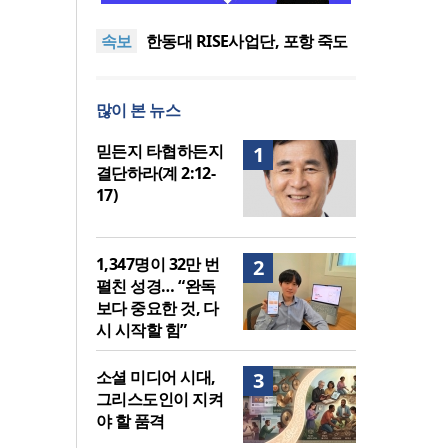
도’로 나라·한국교회·다음세대
세기총 “자유를 지키며 하나 된
속보
위해 합심
희망의 미래를 향하여”
한동대 RISE사업단, 포항 죽도
시장 담은 로컬 매거진 ‘포항집’
한남대·KAIST, 세계적 광자·전
발간
자기학 국제학술대회 ‘PIERS’
세계기독교 변화 속 한국 선교
많이 본 뉴스
대전 유치
신학의 방향은?
느헤미야 연합기도회, ‘왕의 기
도’로 나라·한국교회·다음세대
세기총 “자유를 지키며 하나 된
믿든지 타협하든지
1
위해 합심
희망의 미래를 향하여”
결단하라(계 2:12-
17)
1,347명이 32만 번
2
펼친 성경… “완독
보다 중요한 것, 다
시 시작할 힘”
소셜 미디어 시대,
3
그리스도인이 지켜
야 할 품격