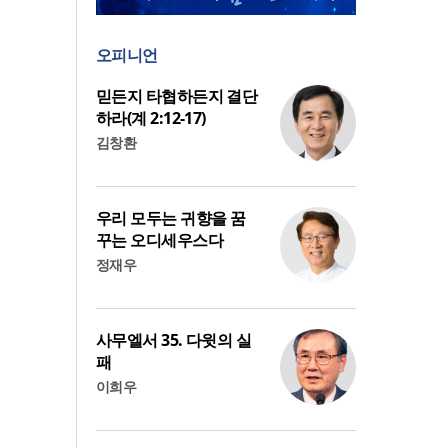
오피니언
믿든지 타협하든지 결단
하라(계 2:12-17)
김창환
우리 모두는 귀향을 꿈
꾸는 오디세우스다
정재우
사무엘서 35. 다윗의 실
패
이희우