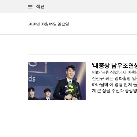
섹션
2026년 08월 09일 일요일
‘대종상 남우조연상
영화 ‘극한직업’에서 마
진선규 씨는 영화촬영 일
하나님께 이 영광 먼저 
게 큰 상을 주신 대종상