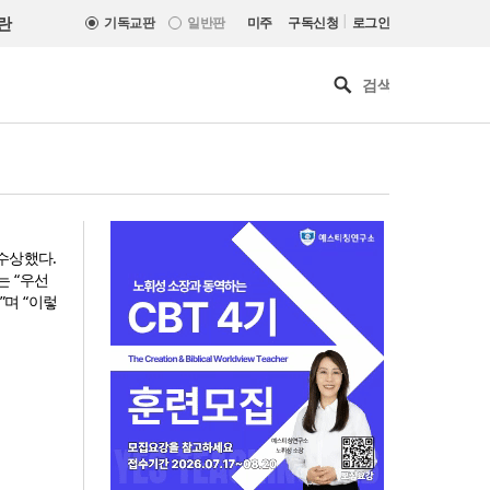
|
란
기독교판
일반판
미주
구독신청
로그인
수상했다.
는 “우선
며 “이렇
느헤미야 연합기도회, ‘왕의 기