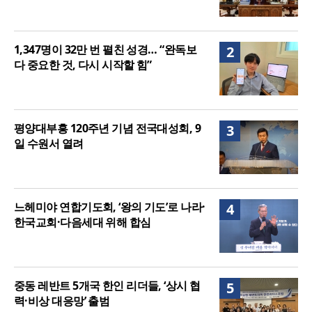
1,347명이 32만 번 펼친 성경… “완독보
2
다 중요한 것, 다시 시작할 힘”
평양대부흥 120주년 기념 전국대성회, 9
3
일 수원서 열려
느헤미야 연합기도회, ‘왕의 기도’로 나라·
4
한국교회·다음세대 위해 합심
중동 레반트 5개국 한인 리더들, ‘상시 협
5
력·비상 대응망’ 출범