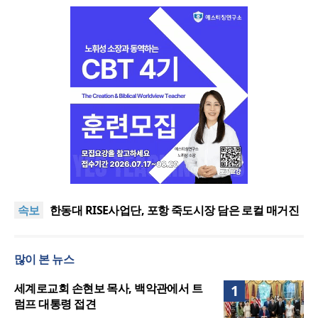
느헤미야 연합기도회, ‘왕의 기도’로 나라·한국교회·다
음세대 위해 합심
세기총 “자유를 지키며 하나 된 희망의 미래를 향하
속보
여”
한동대 RISE사업단, 포항 죽도시장 담은 로컬 매거진
‘포항집’ 발간
한남대·KAIST, 세계적 광자·전자기학 국제학술대회
‘PIERS’ 대전 유치
세계기독교 변화 속 한국 선교신학의 방향은?
많이 본 뉴스
느헤미야 연합기도회, ‘왕의 기도’로 나라·한국교회·다
음세대 위해 합심
세기총 “자유를 지키며 하나 된 희망의 미래를 향하
세계로교회 손현보 목사, 백악관에서 트
1
여”
럼프 대통령 접견