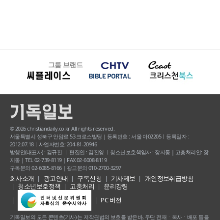
그룹 브랜드
© 2026 christiandaily.co.kr All rights reserved.
서울특별시 성북구 안암로 53 크로스빌딩 | 등록번호 : 서울 아02205ㅣ등록일자 :
2012.07.18ㅣ사업자번호: 204-81-20946
발행인(대표자) : 김규진 ㅣ 편집인 : 김진영 ㅣ청소년보호책임자 : 장지동 | 고충처리인: 장
지동 | TEL 02-739-8119 | FAX 02-6008-8119
구독문의 02-6085-8166 | 광고문의 010-2700-3297
회사소개
광고안내
구독신청
기사제보
개인정보취급방침
청소년보호정책
고충처리
윤리강령
PC 버전
기독일보의 모든 콘텐츠(기사) 는 저작권법의 보호를 받은바, 무단 전재ㆍ복사ㆍ배포 등을