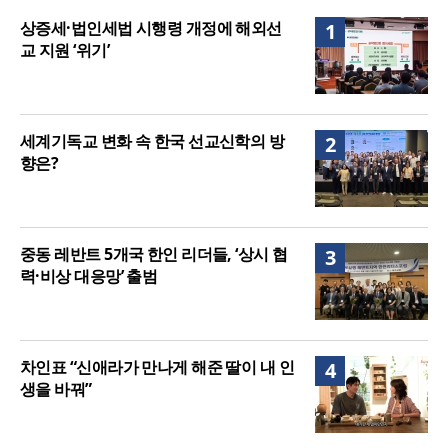
음세대 위해 합심
세기총 “자유를 지키며 하나 된 희망의 미래를 향하
상증세·법인세법 시행령 개정에 해외선
1
여”
교 지원 ‘위기’
세계기독교 변화 속 한국 선교신학의 방
2
향은?
중동 레반트 5개국 한인 리더들, ‘상시 협
3
력·비상 대응망’ 출범
차인표 “신애라가 만나게 해준 딸이 내 인
4
생을 바꿔”