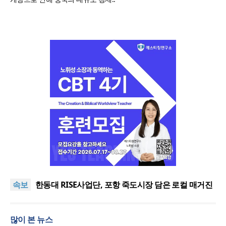
느헤미야 연합기도회, ‘왕의 기도’로 나라·한국교회·다
음세대 위해 합심
세기총 “자유를 지키며 하나 된 희망의 미래를 향하
속보
여”
한동대 RISE사업단, 포항 죽도시장 담은 로컬 매거진
‘포항집’ 발간
한남대·KAIST, 세계적 광자·전자기학 국제학술대회
‘PIERS’ 대전 유치
세계기독교 변화 속 한국 선교신학의 방향은?
많이 본 뉴스
느헤미야 연합기도회, ‘왕의 기도’로 나라·한국교회·다