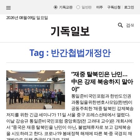
|
기독교판
일반판
미주
구독신청
로그인
2026년 08월 09일 일요일
Tag : 반간첩법개정안
“재중 탈북민은 난민…
中은 강제 북송하지 말아
야”
통일준비국민포럼과 한반도인권
과통일을위한변호사모임(한변)이
공동주최한 ‘재중 탈북민 강제북송
저지를 위한 긴급 세미나’가 11일 서울 중구 프레스선테에서 열렸다.
이날 강승규 통일준비국민포럼 중앙회장(전 고려대 교수)은 개회사에
서 “중국은 재중 탈북민을 난민이 아닌, 불법체류자로 보고 강제북송
을 시도하려고 한다. 코로나19 봉쇄정책 해제에 따른 북·중 국경의 재
개방으로 인해 중국의 대규모 강제..