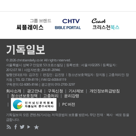
그룹 브랜드
© 2026 christiandaily.co.kr All rights reserved.
서울특별시 성북구 안암로 53 크로스빌딩 | 등록번호 : 서울 아02205ㅣ등록일자 :
2012.07.18ㅣ사업자번호: 204-81-20946
발행인(대표자) : 김규진 ㅣ 편집인 : 김진영 ㅣ청소년보호책임자 : 장지동 | 고충처리인: 장
지동 | TEL 02-739-8119 | FAX 02-6008-8119
구독문의 02-6085-8166 | 광고문의 010-2700-3297
회사소개
광고안내
구독신청
기사제보
개인정보취급방침
청소년보호정책
고충처리
윤리강령
PC 버전
기독일보의 모든 콘텐츠(기사) 는 저작권법의 보호를 받은바, 무단 전재ㆍ복사ㆍ배포 등을
금합니다.