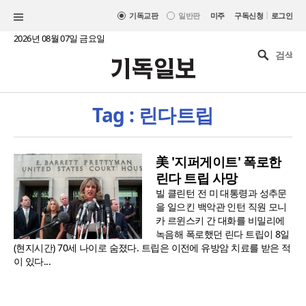
|
기독교판
일반판
미주
구독신청
로그인
2026년 08월 07일 금요일
Tag : 린다트립
美 '지퍼게이트' 폭로한
린다 트립 사망
빌 클린턴 전 미 대통령과 성추문
을 일으킨 백악관 인턴 직원 모니
카 르윈스키 간 대화를 비밀리에
녹음해 폭로했던 린다 트립이 8일
(현지시간) 70세 나이로 숨졌다. 트립은 이전에 유방암 치료를 받은 적
이 있다...