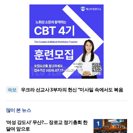
[최원호 목사의 영혼의 양식 63] 말씀은 같은데 왜 열
매는 다를까?
美 이민구금센터에 억류됐던 한인 목회자 석방돼
속보
우크라 선교사 3부자의 헌신 “미사일 속에서도 복음
은 전해진다”
“미래 선교, 분쟁·빈곤 지역 출신이 주도”
인도 마하라슈트라주 개종 금지법 시행… 기독교계
많이 본 뉴스
강력 반발
[최원호 목사의 영혼의 양식 63] 말씀은 같은데 왜 열
매는 다를까?
美 이민구금센터에 억류됐던 한인 목회자 석방돼
‘여성 강도사’ 무산?… 장로교 정기총회 한
1
달여 앞으로