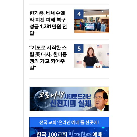
한기총, 베네수엘
4
라 지진 피해 복구
성금 1,281만원 전
달
“기도로 시작한 스
5
틸 美 대사, 한미동
맹의 가교 되어주
길”