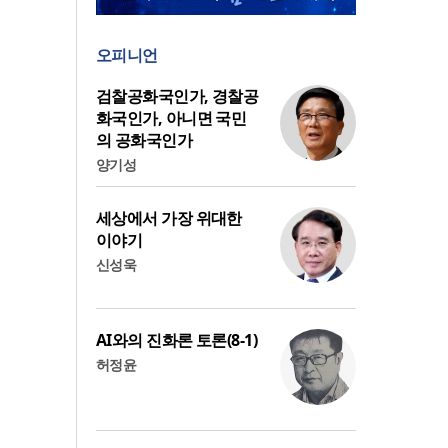
오피니언
검찰공화국인가, 경찰공
화국인가, 아니면 국민
의 공화국인가
양기성
세상에서 가장 위대한
이야기
신성욱
AI와의 진화론 토론(8-1)
허정윤