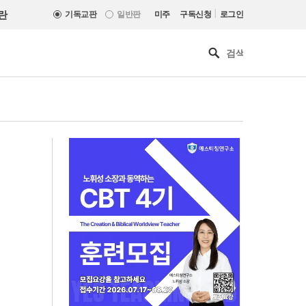
|
란
기독교판
일반판
미주
구독신청
로그인
“한국 복음의 시작에는 미국보