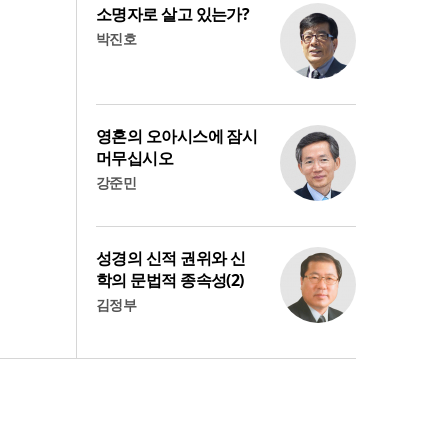
소명자로 살고 있는가?
박진호
영혼의 오아시스에 잠시
머무십시오
강준민
성경의 신적 권위와 신
학의 문법적 종속성(2)
김정부