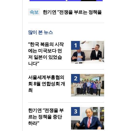
다 먼저 일본이 있었습니다”
“기도로 시작한 스틸 美 대사,
속보
한미동맹의 가교 되어주길”
한기연 “전쟁을 부르는 정책을
중단하라”
서울세계부흥협의회 8월 연합
성회 개최
민족복음화운동본부·한국장로
많이 본 뉴스
회총연합회, 2027 대성회 위해
“한국 복음의 시작에는 미국보
협력
다 먼저 일본이 있었습니다”
“기도로 시작한 스틸 美 대사,
“한국 복음의 시작
1
한미동맹의 가교 되어주길”
에는 미국보다 먼
저 일본이 있었습
니다”
서울세계부흥협의
2
회 8월 연합성회 개
최
한기연 “전쟁을 부
3
르는 정책을 중단
하라”