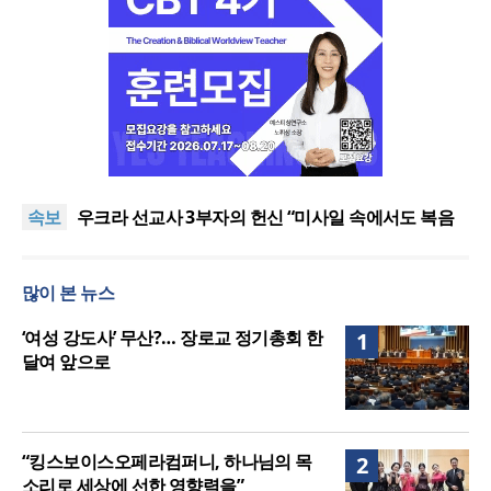
[최원호 목사의 영혼의 양식 63] 말씀은 같은데 왜 열
매는 다를까?
美 이민구금센터에 억류됐던 한인 목회자 석방돼
속보
우크라 선교사 3부자의 헌신 “미사일 속에서도 복음
은 전해진다”
“미래 선교, 분쟁·빈곤 지역 출신이 주도”
인도 마하라슈트라주 개종 금지법 시행… 기독교계
많이 본 뉴스
강력 반발
[최원호 목사의 영혼의 양식 63] 말씀은 같은데 왜 열
매는 다를까?
美 이민구금센터에 억류됐던 한인 목회자 석방돼
‘여성 강도사’ 무산?… 장로교 정기총회 한
1
달여 앞으로
“킹스보이스오페라컴퍼니, 하나님의 목
2
소리로 세상에 선한 영향력을”