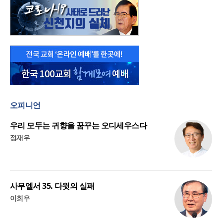
오피니언
우리 모두는 귀향을 꿈꾸는 오디세우스다
정재우
사무엘서 35. 다윗의 실패
이희우